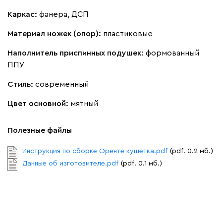
Бежевый
Изумруд
Марсала
Молочный
Мята
Каркас:
фанера, ДСП
Материал ножек (опор):
пластиковые
Мола
2114
Наполнитель приспинных подушек:
формованный
ППУ
Стиль:
современный
Цвет основной:
мятный
Жёлтый
Песочный
Розовый
Светло-серый
Серы
Полезные файлы
Ланза
2114
Инструкция по сборке Оренте кушетка.pdf
(pdf. 0.2 мб.)
Данные об изготовителе.pdf
(pdf. 0.1 мб.)
Бежевый
Вишневый
Голубой
Графит
Зеле