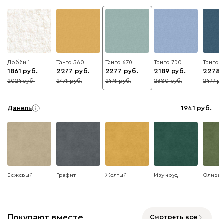
Добби 1
Танго 560
Танго 670
Танго 700
Танго
1861
2277
2277
2189
227
2024
2476
2476
2380
2477
8
8
8
8
8
Данель
1941
Бежевый
Графит
Жёлтый
Изумруд
Олив
Ультра
1941
Покупают вместе
Смотреть все