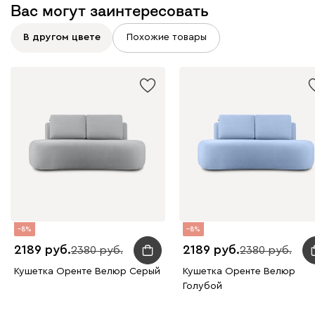
Кларинс
2352
Вас могут заинтересовать
В другом цвете
Похожие товары
100
130
690
695
792
Винтер
2352
8
8
Виридис
Клэй
Мустард
Оранж
пион
2189
2189
2380
2380
Кушетка Оренте Велюр Серый
Кушетка Оренте Велюр
Букле
2590
Голубой