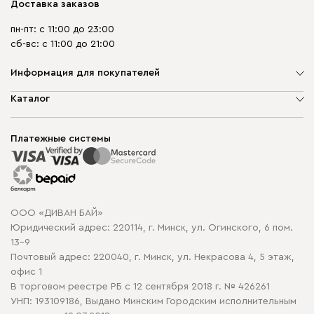
Доставка заказов
пн-пт: с 11:00 до 23:00
сб-вс: с 11:00 до 21:00
Информация для покупателей
О компании
Каталог
Шоурумы
Мягкая мебель
Доставка и сборка
Корпусная мебель
Платежные системы
Способы оплаты
Распродажа мебели
Рассрочка и кредит
Гарантия
Карта сайта
Договор оферты
ООО «ДИВАН БАЙ»
Политика конфиденциальности
Юридический адрес: 220114, г. Минск, ул. Огинского, 6 пом.
Политика в отношении обработки cookie
13-9
Почтовый адрес: 220040, г. Минск, ул. Некрасова 4, 5 этаж,
офис 1
В торговом реестре РБ с 12 сентября 2018 г. № 426261
УНП: 193109186, Выдано Минским Городским исполнительным