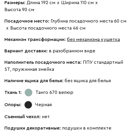
Размеры:
Длина 192 см
х
Ширина 110 см
х
Высота 90 см
Посадочное место:
Глубина посадочного места 60 см
020
120
236
240
310
х
Высота посадочного места 46 см
Вертикаль
2114
Механизм трансформации:
без механизма кушетка
Вариант доставки:
в разобранном виде
Наполнитель посадочного места:
ППУ стандартный
ST, пружинная змейка
000
490
795
910
930
Наличие ящика для белья:
без ящика для белья
Ткань 1:
Танго 670
велюр
Геста
2114
Опоры:
Черная
Съемный чехол:
нет
Подушки декоративные:
подушки в комплекте