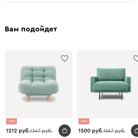
Вайт
Латте
Терра
Вам подойдет
Альтеа
2590
Бежевый
Графит
Молочный
Серый
Дарте
3066
10
10
1212
1500
1347
1667