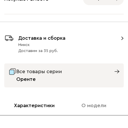
Айвори (Ivory)
Горчичный
Дымчатый
Коралловый
Минт 
Доставка и сборка
(Mustard)
(Smoke)
(Coral)
Минск
Доставим
за
35
Бентори
1941
Все товары серии
Оренте
Бежевый
Графит
Кофе
Олива
Песо
Характеристики
О модели
Онли
1941