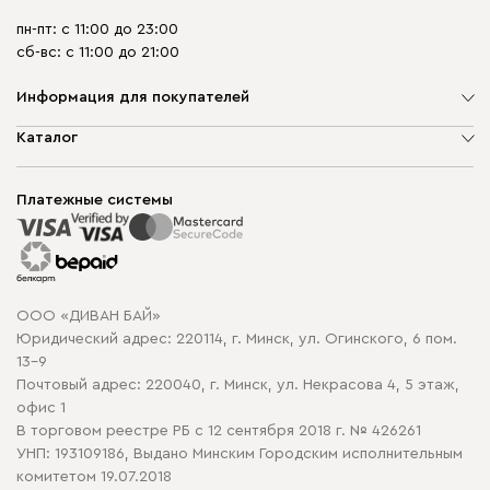
пн-пт: с 11:00 до 23:00
сб-вс: с 11:00 до 21:00
Информация для покупателей
О компании
Каталог
Шоурумы
Мягкая мебель
Доставка и сборка
Корпусная мебель
Платежные системы
Способы оплаты
Распродажа мебели
Рассрочка и кредит
Гарантия
Карта сайта
Договор оферты
ООО «ДИВАН БАЙ»
Политика конфиденциальности
Юридический адрес: 220114, г. Минск, ул. Огинского, 6 пом.
Политика в отношении обработки cookie
13-9
Почтовый адрес: 220040, г. Минск, ул. Некрасова 4, 5 этаж,
офис 1
В торговом реестре РБ с 12 сентября 2018 г. № 426261
УНП: 193109186, Выдано Минским Городским исполнительным
комитетом 19.07.2018