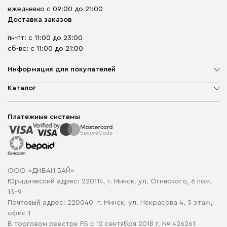
ежедневно с 09:00 до 21:00
Доставка заказов
пн-пт: с 11:00 до 23:00
сб-вс: с 11:00 до 21:00
Информация для покупателей
О компании
Каталог
Шоурумы
Мягкая мебель
Доставка и сборка
Корпусная мебель
Платежные системы
Способы оплаты
Распродажа мебели
Рассрочка и кредит
Гарантия
Карта сайта
Договор оферты
ООО «ДИВАН БАЙ»
Политика конфиденциальности
Юридический адрес: 220114, г. Минск, ул. Огинского, 6 пом.
Политика в отношении обработки cookie
13-9
Почтовый адрес: 220040, г. Минск, ул. Некрасова 4, 5 этаж,
офис 1
В торговом реестре РБ с 12 сентября 2018 г. № 426261