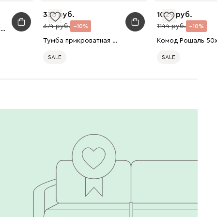
336
1029
374
1144
10
10
Наматрасник Vegas-Cotton-S1 180x200
Тумба прикроватная Ивейн 3-42x62 Графитовый
SALE
SALE