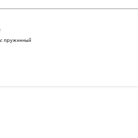
д
а:
пружинный