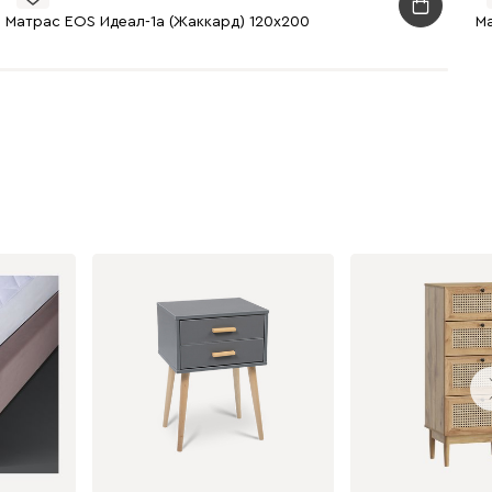
Матрас EOS Идеал-1а (Жаккард) 120x200
Ма