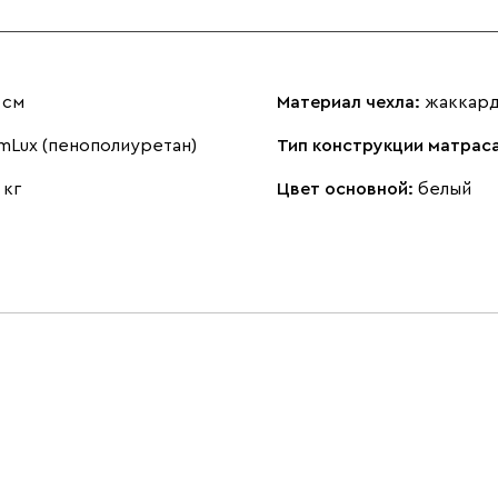
 см
Материал чехла:
жаккар
mLux (пенополиуретан)
Тип конструкции матрас
 кг
Цвет основной:
белый