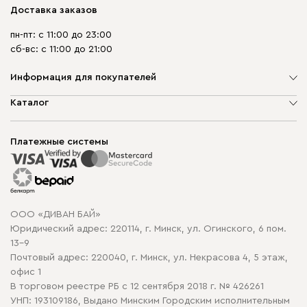
Доставка заказов
пн-пт: с 11:00 до 23:00
сб-вс: с 11:00 до 21:00
Информация для покупателей
О компании
Каталог
Шоурумы
Мягкая мебель
Доставка и сборка
Корпусная мебель
Платежные системы
Способы оплаты
Распродажа мебели
Рассрочка и кредит
Гарантия
Карта сайта
Договор оферты
ООО «ДИВАН БАЙ»
Политика конфиденциальности
Юридический адрес: 220114, г. Минск, ул. Огинского, 6 пом.
Политика в отношении обработки cookie
13-9
Почтовый адрес: 220040, г. Минск, ул. Некрасова 4, 5 этаж,
офис 1
В торговом реестре РБ с 12 сентября 2018 г. № 426261
УНП: 193109186, Выдано Минским Городским исполнительным