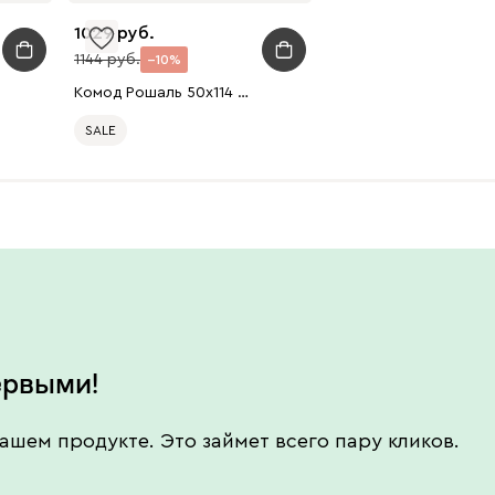
1029
1144
10
Комод Рошаль 50x114 Ротанг
SALE
ервыми!
ашем продукте. Это займет всего пару кликов.