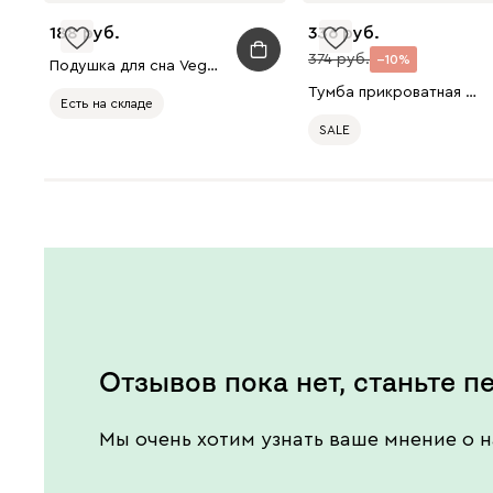
188
336
374
10
Подушка для сна Vegas 14
Тумба прикроватная Ивейн 3-42x62 Графитовый
Есть на складе
SALE
Есть в шоуруме
Отзывов пока нет, станьте п
Мы очень хотим узнать ваше мнение о н