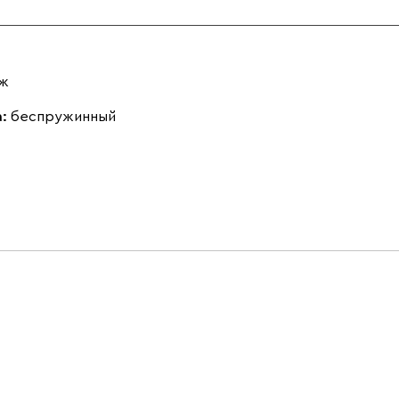
аж
а:
беспружинный