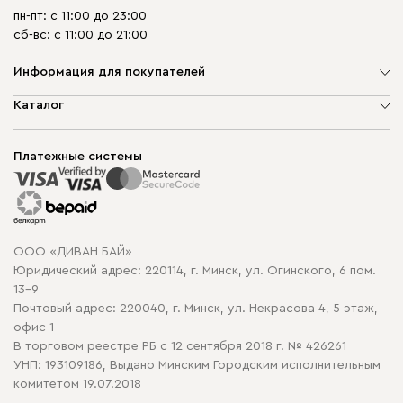
пн-пт: с 11:00 до 23:00
сб-вс: с 11:00 до 21:00
Информация для покупателей
О компании
Каталог
Шоурумы
Мягкая мебель
Доставка и сборка
Корпусная мебель
Платежные системы
Способы оплаты
Распродажа мебели
Рассрочка и кредит
Гарантия
Карта сайта
Договор оферты
ООО «ДИВАН БАЙ»
Политика конфиденциальности
Юридический адрес: 220114, г. Минск, ул. Огинского, 6 пом.
Политика в отношении обработки cookie
13-9
Почтовый адрес: 220040, г. Минск, ул. Некрасова 4, 5 этаж,
офис 1
В торговом реестре РБ с 12 сентября 2018 г. № 426261
УНП: 193109186, Выдано Минским Городским исполнительным
комитетом 19.07.2018