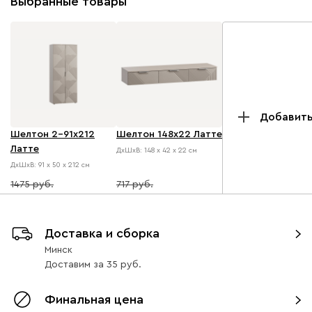
Выбранные товары
Добавит
Шелтон 2-91x212
Шелтон 148x22 Латте
Латте
ДхШхВ: 148 х 42 х 22 см
ДхШхВ: 91 х 50 х 212 см
1475
717
1356
645
Доставка и сборка
Минск
Доставим
за
35
Финальная цена