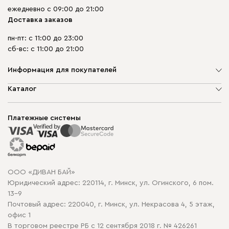
ежедневно с 09:00 до 21:00
Доставка заказов
пн-пт: с 11:00 до 23:00
сб-вс: с 11:00 до 21:00
Информация для покупателей
О компании
Каталог
Шоурумы
Мягкая мебель
Доставка и сборка
Корпусная мебель
Платежные системы
Способы оплаты
Распродажа мебели
Рассрочка и кредит
Гарантия
Карта сайта
Договор оферты
ООО «ДИВАН БАЙ»
Политика конфиденциальности
Юридический адрес: 220114, г. Минск, ул. Огинского, 6 пом.
Политика в отношении обработки cookie
13-9
Почтовый адрес: 220040, г. Минск, ул. Некрасова 4, 5 этаж,
офис 1
В торговом реестре РБ с 12 сентября 2018 г. № 426261