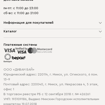
пн-пт: с 11:00 до 23:00
сб-вс: с 11:00 до 21:00
Информация для покупателей
О компании
Каталог
Шоурумы
Мягкая мебель
Доставка и сборка
Корпусная мебель
Платежные системы
Способы оплаты
Распродажа мебели
Рассрочка и кредит
Гарантия
Карта сайта
Договор оферты
ООО «ДИВАН БАЙ»
Политика конфиденциальности
Юридический адрес: 220114, г. Минск, ул. Огинского, 6 пом.
Политика в отношении обработки cookie
13-9
Почтовый адрес: 220040, г. Минск, ул. Некрасова 4, 5 этаж,
офис 1
В торговом реестре РБ с 12 сентября 2018 г. № 426261
УНП: 193109186, Выдано Минским Городским исполнительным
комитетом 19.07.2018