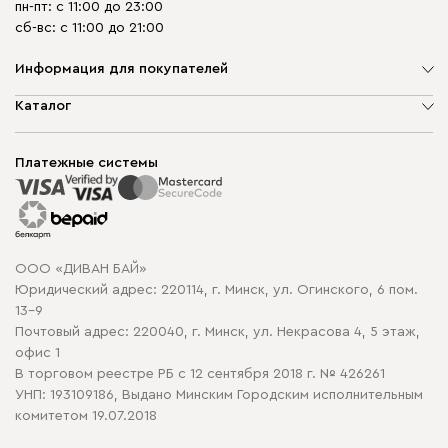
пн-пт: с 11:00 до 23:00
сб-вс: с 11:00 до 21:00
Информация для покупателей
О компании
Каталог
Шоурумы
Мягкая мебель
Доставка и сборка
Корпусная мебель
Платежные системы
Способы оплаты
Распродажа мебели
Рассрочка и кредит
Гарантия
Карта сайта
Договор оферты
ООО «ДИВАН БАЙ»
Политика конфиденциальности
Юридический адрес: 220114, г. Минск, ул. Огинского, 6 пом.
Политика в отношении обработки cookie
13-9
Почтовый адрес: 220040, г. Минск, ул. Некрасова 4, 5 этаж,
офис 1
В торговом реестре РБ с 12 сентября 2018 г. № 426261
УНП: 193109186, Выдано Минским Городским исполнительным
комитетом 19.07.2018