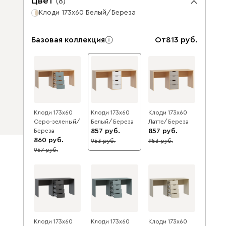
Цвет
(
8
)
Клоди 173x60 Белый/Береза
Базовая коллекция
От
813
Клоди 173x60
Клоди 173x60
Клоди 173x60
Серо-зеленый/
Белый/Береза
Латте/Береза
Береза
857
857
860
953
953
10
10
957
10
Клоди 173x60
Клоди 173x60
Клоди 173x60