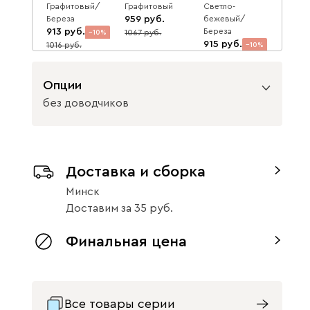
Графитовый/
Графитовый
Светло-
Береза
959
бежевый/
913
Береза
1067
10
10
915
1016
10
1018
Опции
без доводчиков
Вид направляющих
Клоди 173x60
Клоди 173x60
Белый
Латте
Доставка и сборка
без доводчиков
с доводчиками
813
913
10
10
Минск
904
1016
Доставим
за
35
Финальная цена
Все товары серии