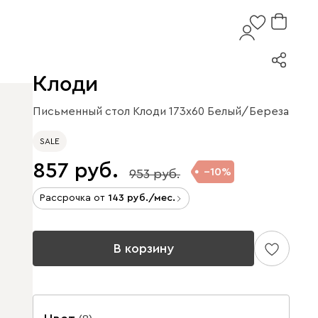
Клоди
Письменный стол Клоди 173x60 Белый/Береза
SALE
857
10
953
Рассрочка от
143
/мес.
В корзину