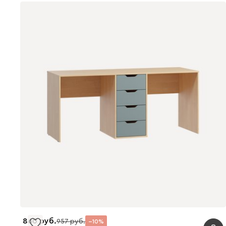
860
957
10