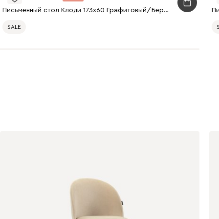
Письменный стол Клоди 173x60 Графитовый/Береза
П
SALE