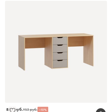
857
953
10