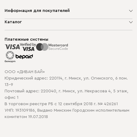
Информация для покупателей
О компании
Каталог
Шоурумы
Мягкая мебель
Доставка и сборка
Корпусная мебель
Платежные системы
Способы оплаты
Распродажа мебели
Рассрочка и кредит
Гарантия
Карта сайта
Договор оферты
ООО «ДИВАН БАЙ»
Политика конфиденциальности
Юридический адрес: 220114, г. Минск, ул. Огинского, 6 пом.
Политика в отношении обработки cookie
13-9
Почтовый адрес: 220040, г. Минск, ул. Некрасова 4, 5 этаж,
офис 1
В торговом реестре РБ с 12 сентября 2018 г. № 426261
УНП: 193109186, Выдано Минским Городским исполнительным
комитетом 19.07.2018