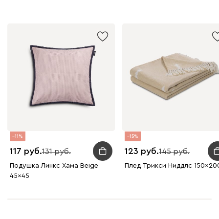
11
15
117
123
131
145
Подушка Линкс Хама Beige
Плед Трикси Ниддлс 150x20
45x45