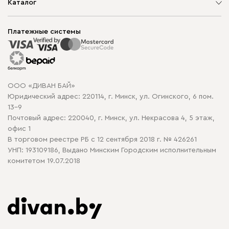
О компании
Каталог
Шоурумы
Мягкая мебель
Доставка и сборка
Корпусная мебель
Платежные системы
Способы оплаты
Распродажа мебели
Рассрочка и кредит
Гарантия
Карта сайта
Договор оферты
ООО «ДИВАН БАЙ»
Политика конфиденциальности
Юридический адрес: 220114, г. Минск, ул. Огинского, 6 пом.
Политика в отношении обработки cookie
13-9
Почтовый адрес: 220040, г. Минск, ул. Некрасова 4, 5 этаж,
офис 1
В торговом реестре РБ с 12 сентября 2018 г. № 426261
УНП: 193109186, Выдано Минским Городским исполнительным
комитетом 19.07.2018