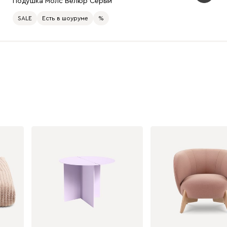
Подушка Молс Велюр Серый
SALE
Есть в шоуруме
%