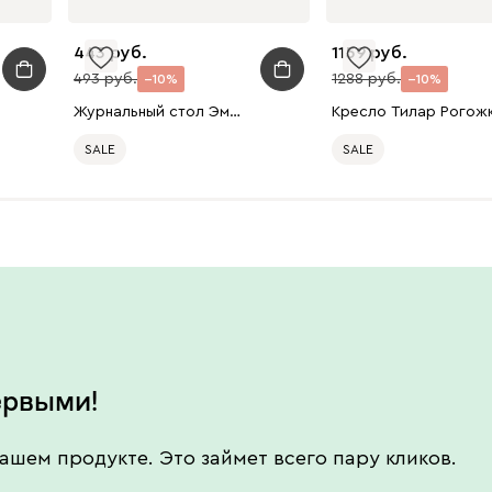
443
1159
493
1288
10
10
Журнальный стол Эмма-2 Лиловый
SALE
SALE
ервыми!
ашем продукте. Это займет всего пару кликов.