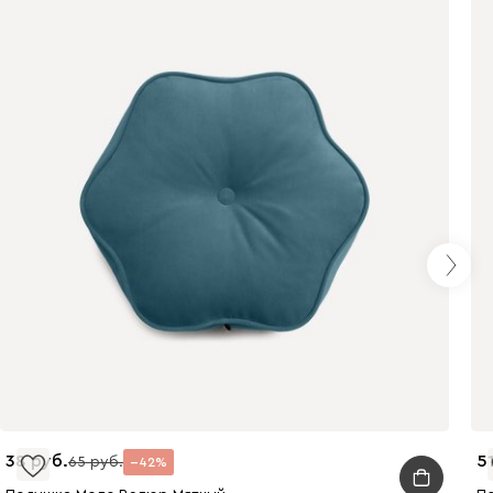
Айвори (Ivory)
Горчичный
Дымчатый
(Mustard)
(Smoke)
Коралловый
Стоун (Stone)
Тёмно-зеленый
(Coral)
(Forest)
Тёмно-синий
Чернильный
Ягодный (Berry)
(Midnight)
(Ink)
Бентори
106
38
5
65
42