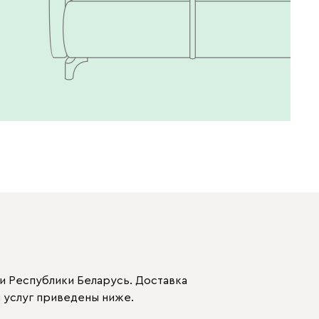
699
700
784
793
872
892
960
994
997
и Республики Беларусь. Доставка
 услуг приведены ниже.
Вертикаль
116