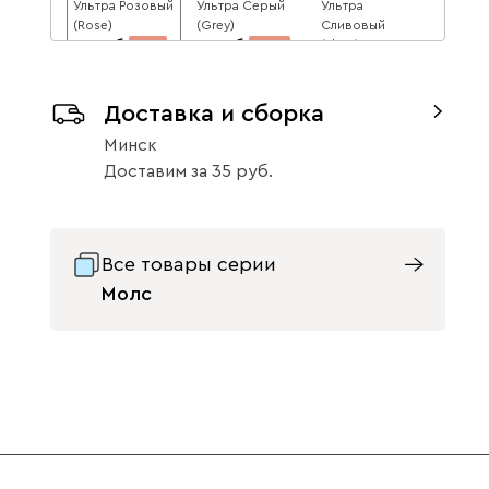
Ультра Розовый
Ультра Серый
Ультра
(Rose)
(Grey)
Сливовый
49
51
(Plum)
21
20
38
62
64
42
65
Доставка и сборка
Данель
106
Минск
Доставим
за
35
Все товары серии
Молс
Бежевый
Графит
Жёлтый
Изумруд
Олива
Розовый