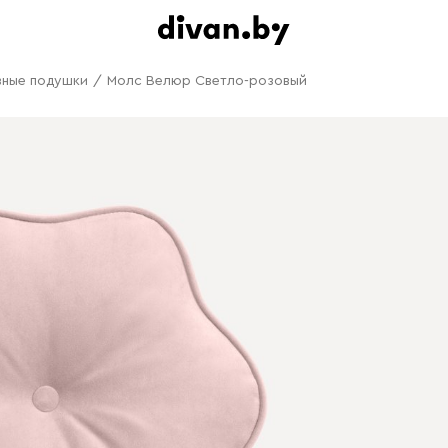
вные подушки
/
Молс Велюр Светло-розовый