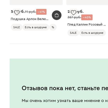
54
232
91
41
387
40
Подушка Арлон Велюр Терракотовый
Плед Каллин Розовый 140x200
SALE
Есть в шоуруме
%
SALE
Есть в шоуруме
Отзывов пока нет, станьте п
Мы очень хотим узнать ваше мнение о н