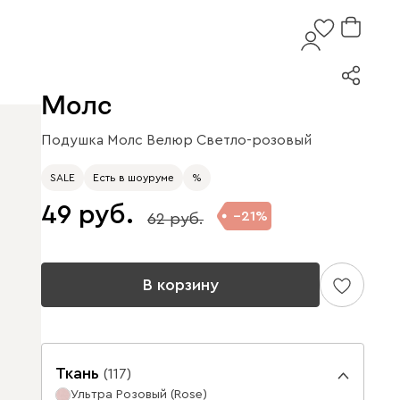
Молс
Подушка Молс Велюр Светло-розовый
SALE
Есть в шоуруме
%
49
21
62
В корзину
Ткань
(
117
)
Ультра Розовый (Rose)