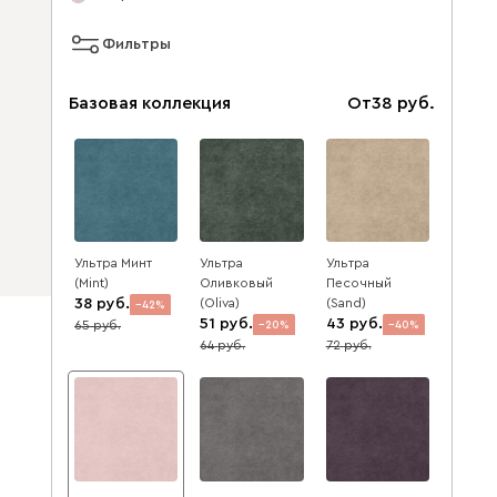
Фильтры
Базовая коллекция
От
38
Ультра Минт
Ультра
Ультра
(Mint)
Оливковый
Песочный
38
(Oliva)
(Sand)
42
51
43
65
20
40
64
72