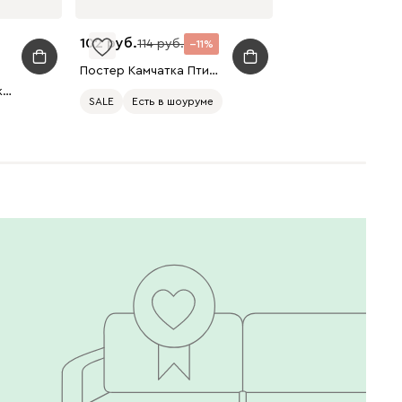
102
114
11
Постер Камчатка Птицы 43x33
Кресло Тилар Рогожка Розовый
SALE
Есть в шоуруме
020
120
236
240
310
430
495
520
670