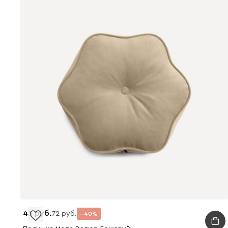
43
72
40