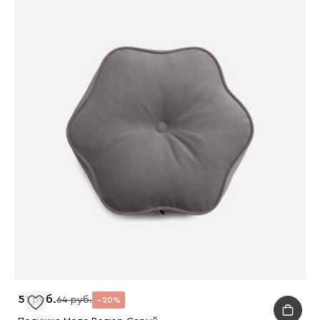
51
64
20