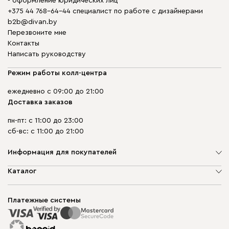
- оформление юридических лиц
+375 44 768-64-44 специалист по работе с дизайнерами
b2b@divan.by
Перезвоните мне
Контакты
Написать руководству
Режим работы колл-центра
ежедневно с 09:00 до 21:00
Доставка заказов
пн-пт: с 11:00 до 23:00
сб-вс: с 11:00 до 21:00
Информация для покупателей
О компании
Каталог
Шоурумы
Мягкая мебель
Доставка и сборка
Корпусная мебель
Платежные системы
Способы оплаты
Распродажа мебели
Рассрочка и кредит
Гарантия