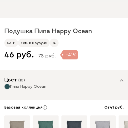
Подушка Пипа Happy Ocean
SALE
Есть в шоуруме
%
46
41
78
Цвет
(
10
)
Пипа Happy Ocean
Базовая коллекция
От
41