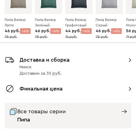
Пипа Велюр
Пипа Велюр
Пипа Велюр
Пипа Велюр
Пипа
Латте
Зелёный
Графитовый
Серый
Моло
46
46
44
46
56
41
41
41
41
78
78
74
78
71
Доставка и сборка
Минск
Доставим
за
35
Финальная цена
Все товары серии
Пипа