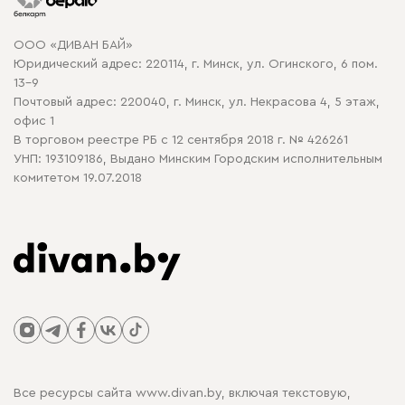
Карта сайта
Договор оферты
ООО «ДИВАН БАЙ»
Политика конфиденциальности
Юридический адрес: 220114, г. Минск, ул. Огинского, 6 пом.
Политика в отношении обработки cookie
13-9
Почтовый адрес: 220040, г. Минск, ул. Некрасова 4, 5 этаж,
офис 1
В торговом реестре РБ с 12 сентября 2018 г. № 426261
УНП: 193109186, Выдано Минским Городским исполнительным
комитетом 19.07.2018
Все ресурсы сайта www.divan.by, включая текстовую,