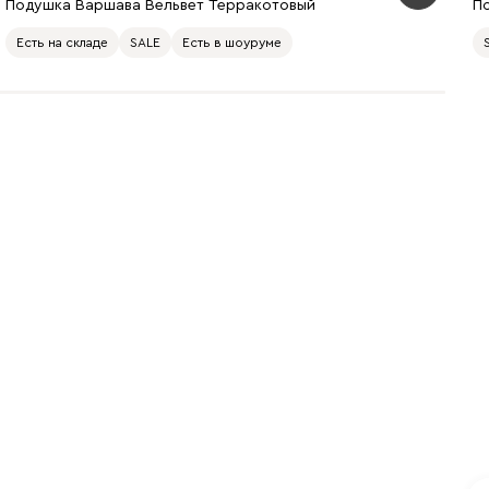
Подушка Варшава Вельвет Терракотовый
П
Есть на складе
SALE
Есть в шоуруме
Чернильный
Ягодный (Berry)
(Ink)
Бентори
101
Бежевый
Графит
Кофе