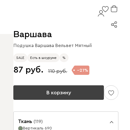
Варшава
Подушка Варшава Вельвет Мятный
SALE
Есть в шоуруме
%
87
21
110
В корзину
Ткань
(
119
)
Вертикаль 690