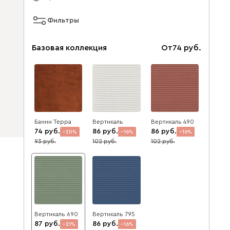
Фильтры
Базовая коллекция
От
74
Банни Терра
Вертикаль
Вертикаль 490
74
86
86
20
16
16
93
102
102
Вертикаль 690
Вертикаль 795
87
86
21
16