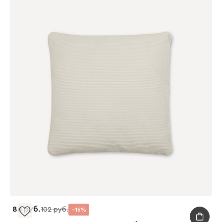
86
102
16