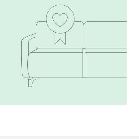
240
310
430
495
520
670
699
700
784