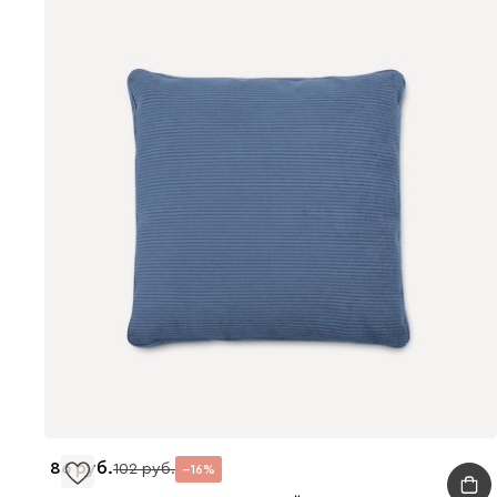
86
102
16