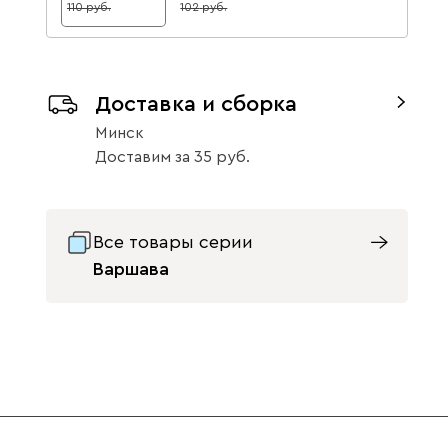
110
102
Данель
101
Доставка и сборка
Минск
Доставим
за
35
Бежевый
Графит
Жёлтый
Все товары серии
Варшава
Изумруд
Олива
Розовый