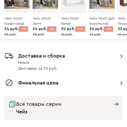
Чейз 30x10
Чейз 30x10
Чейз 30x10
Чейз 30x10 Дуб
Чейз 
Графитовый
Латте
Белый
Золотистый
Терр
34
34
30
32
33
11
11
12
11
38
38
34
36
40
Доставка и сборка
Минск
Доставим
за
35
Финальная цена
Все товары серии
Чейз