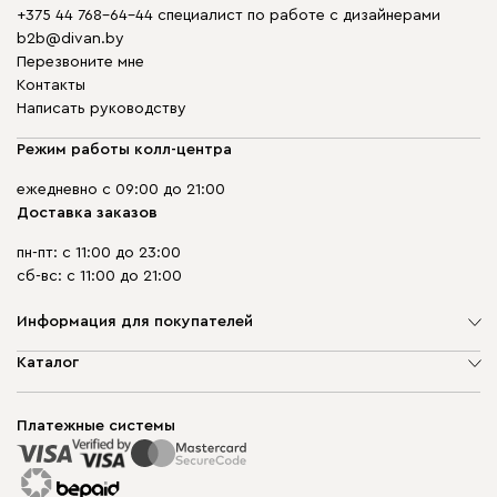
+375 44 768-64-44 специалист по работе с дизайнерами
b2b@divan.by
Перезвоните мне
Контакты
Написать руководству
Режим работы колл-центра
ежедневно с 09:00 до 21:00
Доставка заказов
пн-пт: с 11:00 до 23:00
сб-вс: с 11:00 до 21:00
Информация для покупателей
О компании
Каталог
Шоурумы
Мягкая мебель
Доставка и сборка
Корпусная мебель
Платежные системы
Способы оплаты
Распродажа мебели
Рассрочка и кредит
Гарантия