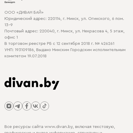
Карта сайта
Договор оферты
ООО «ДИВАН БАЙ»
Политика конфиденциальности
Юридический адрес: 220114, г. Минск, ул. Огинского, 6 пом.
Политика в отношении обработки cookie
13-9
Почтовый адрес: 220040, г. Минск, ул. Некрасова 4, 5 этаж,
офис 1
В торговом реестре РБ с 12 сентября 2018 г. № 426261
УНП: 193109186, Выдано Минским Городским исполнительным
комитетом 19.07.2018
Все ресурсы сайта www.divan.by, включая текстовую,