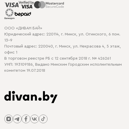
Распродажа мебели
Рассрочка и кредит
Гарантия
Карта сайта
Договор оферты
ООО «ДИВАН БАЙ»
Политика конфиденциальности
Юридический адрес: 220114, г. Минск, ул. Огинского, 6 пом.
Политика в отношении обработки cookie
13-9
Почтовый адрес: 220040, г. Минск, ул. Некрасова 4, 5 этаж,
офис 1
В торговом реестре РБ с 12 сентября 2018 г. № 426261
УНП: 193109186, Выдано Минским Городским исполнительным
комитетом 19.07.2018