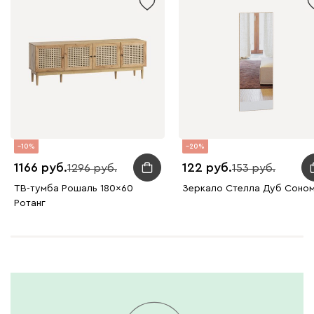
10
20
1166
122
1296
153
ТВ-тумба Рошаль 180x60
Зеркало Стелла Дуб Соно
Ротанг