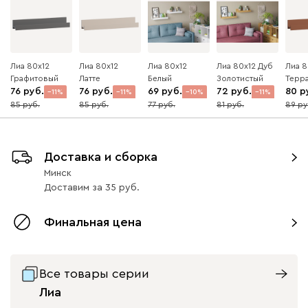
Лиа 80x12
Лиа 80x12
Лиа 80x12
Лиа 80x12 Дуб
Лиа 8
Графитовый
Латте
Белый
Золотистый
Терр
76
76
69
72
80
11
11
10
11
85
85
77
81
89
Доставка и сборка
Минск
Доставим
за
35
Финальная цена
Все товары серии
Лиа