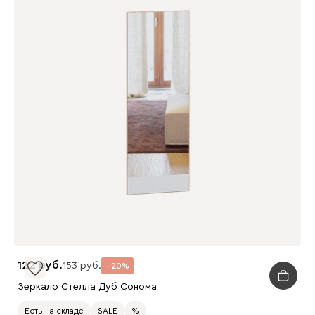
122
153
20
Зеркало Стелла Дуб Сонома
Есть на складе
SALE
%