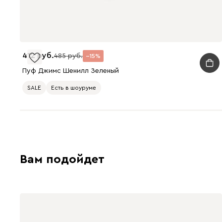
412
485
15
Пуф Джимс Шенилл Зеленый
SALE
Есть в шоуруме
Вам подойдет