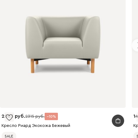
2083
1
2315
10
Кресло Риард Экокожа Бежевый
К
SALE