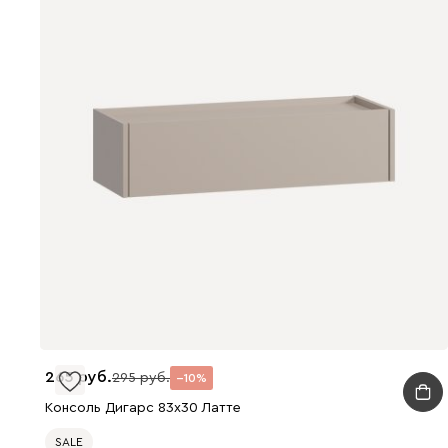
265
295
10
Консоль Дигарс 83x30 Латте
SALE