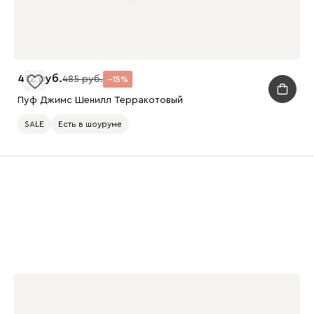
412
485
15
Пуф Джимс Шенилл Терракотовый
SALE
Есть в шоуруме