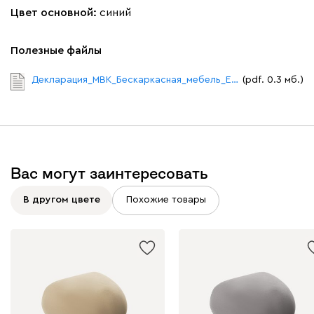
Цвет основной:
синий
Полезные файлы
Декларация_МВК_Бескаркасная_мебель_ЕАЭС_N_RU_Д_RU_PA01_B_до_24_04.pdf
(pdf. 0.3 мб.)
Вас могут заинтересовать
В другом цвете
Похожие товары