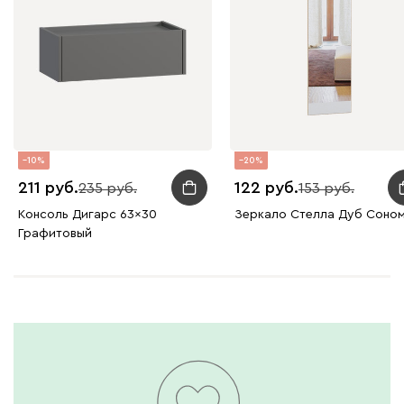
10
20
211
122
235
153
Консоль Дигарс 63x30
Зеркало Стелла Дуб Соно
Графитовый