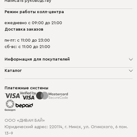
Написать руководству
Режим работы колл-центра
ежедневно с 09:00 до 21:00
Доставка заказов
пн-пт: с 11:00 до 23:00
сб-вс: с 11:00 до 21:00
Информация для покупателей
О компании
Каталог
Шоурумы
Мягкая мебель
Доставка и сборка
Корпусная мебель
Платежные системы
Способы оплаты
Распродажа мебели
Рассрочка и кредит
Гарантия
Карта сайта
Договор оферты
ООО «ДИВАН БАЙ»
Политика конфиденциальности
Юридический адрес: 220114, г. Минск, ул. Огинского, 6 пом.
Политика в отношении обработки cookie
13-9