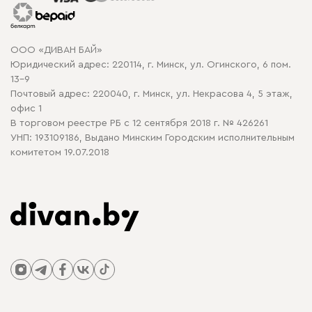
Гарантия
Карта сайта
Договор оферты
ООО «ДИВАН БАЙ»
Политика конфиденциальности
Юридический адрес: 220114, г. Минск, ул. Огинского, 6 пом.
Политика в отношении обработки cookie
13-9
Почтовый адрес: 220040, г. Минск, ул. Некрасова 4, 5 этаж,
офис 1
В торговом реестре РБ с 12 сентября 2018 г. № 426261
УНП: 193109186, Выдано Минским Городским исполнительным
комитетом 19.07.2018