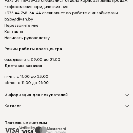
+375 29 118-36-23 специалист отдела корпоративных продаж
- оформление юридических лиц
+375 44 768-64-44 специалист по работе с дизайнерами
b2b@divan.by
Перезвоните мне
Контакты
Написать руководству
Режим работы колл-центра
ежедневно с 09:00 до 21:00
Доставка заказов
пн-пт: с 11:00 до 23:00
сб-вс: с 11:00 до 21:00
Информация для покупателей
О компании
Каталог
Шоурумы
Мягкая мебель
Доставка и сборка
Корпусная мебель
Платежные системы
Способы оплаты
Распродажа мебели
Рассрочка и кредит