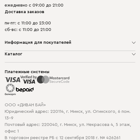
ежедневно с 09:00 до 21:00
Доставка заказов
пн-пт: с 11:00 до 23:00
сб-вс: с 11:00 до 21:00
Информация для покупателей
О компании
Каталог
Шоурумы
Мягкая мебель
Доставка и сборка
Корпусная мебель
Платежные системы
Способы оплаты
Распродажа мебели
Рассрочка и кредит
Гарантия
Карта сайта
Договор оферты
ООО «ДИВАН БАЙ»
Политика конфиденциальности
Юридический адрес: 220114, г. Минск, ул. Огинского, 6 пом.
Политика в отношении обработки cookie
13-9
Почтовый адрес: 220040, г. Минск, ул. Некрасова 4, 5 этаж,
офис 1
В торговом реестре РБ с 12 сентября 2018 г. № 426261