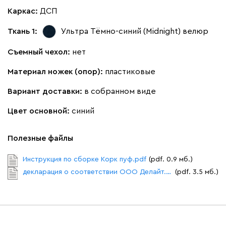
Каркас:
ДСП
Ткань 1:
Ультра Тёмно-синий (Midnight)
велюр
Бежевый
Графит
Молочный
Серый
Съемный чехол:
нет
Материал ножек (опор):
пластиковые
Вулли
769
Вариант доставки:
в собранном виде
Цвет основной:
синий
Полезные файлы
092
100
230
380
684
Инструкция по сборке Корк пуф.pdf
(pdf. 0.9 мб.)
декларация о соответствии ООО Делайт.pdf
(pdf. 3.5 мб.)