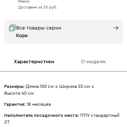
Минск
Вертикаль
665
Доставим
за
35
Все товары серии
Корк
000
490
795
910
930
Кларинс
769
Характеристики
О модели
Размеры:
Длина 100 см
х
Ширина 55 см
х
Высота 40 см
100
130
690
695
792
Гарантия:
18 месяцев
Альтеа
Наполнитель посадочного места:
ППУ стандартный
769
ST