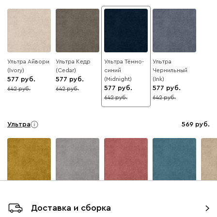
Ультра Айвори
Ультра Кедр
Ультра Тёмно-
Ультра
(Ivory)
(Cedar)
синий
Чернильный
577
577
(Midnight)
(Ink)
577
577
642
642
10
10
642
642
10
10
Ультра
569
Горчичный
Дымчатый
Коралловый
Минт (Mint)
Песо
(Mustard)
(Smoke)
(Coral)
(Sand
Доставка и сборка