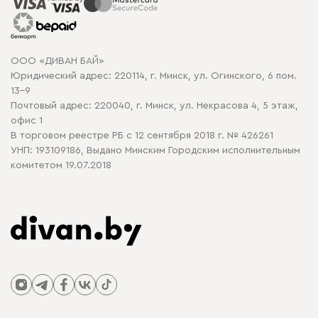
Распродажа мебели
Рассрочка и кредит
Гарантия
Карта сайта
Договор оферты
ООО «ДИВАН БАЙ»
Политика конфиденциальности
Юридический адрес: 220114, г. Минск, ул. Огинского, 6 пом.
Политика в отношении обработки cookie
13-9
Почтовый адрес: 220040, г. Минск, ул. Некрасова 4, 5 этаж,
офис 1
В торговом реестре РБ с 12 сентября 2018 г. № 426261
УНП: 193109186, Выдано Минским Городским исполнительным
комитетом 19.07.2018