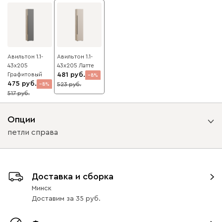
Авильтон 1.1-
Авильтон 1.1-
43x205
43x205 Латте
Графитовый
481
8
475
523
8
517
Опции
петли справа
Вариант исполнения
Доставка и сборка
петли слева
петли справа
Минск
Доставим
за
35