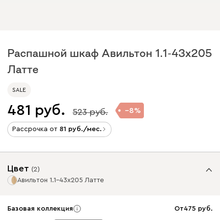
Распашной шкаф Авильтон 1.1-43x205
Латте
SALE
481
8
523
Рассрочка от
81
/мес.
Цвет
(
2
)
Авильтон 1.1-43x205 Латте
Базовая коллекция
От
475