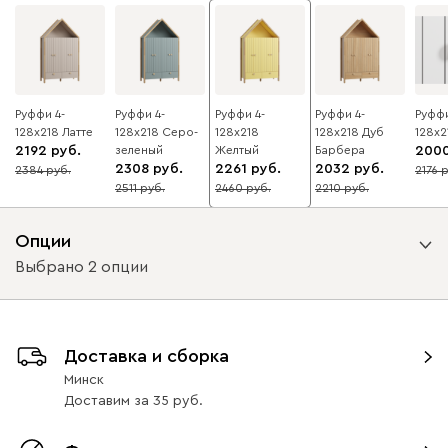
Руффи 4-
Руффи 4-
Руффи 4-
Руффи 4-
Руффи
128x218 Латте
128x218 Серо-
128x218
128x218 Дуб
128x2
2192
зеленый
Желтый
Барбера
200
2308
2261
2032
2384
2176
8
8
2511
2460
2210
8
8
8
Опции
Выбрано 2 опции
Вид петель
Доставка и сборка
без доводчиков
с доводчиками
Минск
Доставим
за
35
Вид направляющих