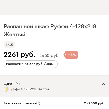
Распашной шкаф Руффи 4-128x218
Желтый
SALE
2261
8
2460
Рассрочка от
377
/мес.
Цвет
(
5
)
Руффи 4-128x218 Желтый
Базовая коллекция
От
2000