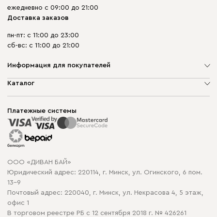
ежедневно с 09:00 до 21:00
Доставка заказов
пн-пт: с 11:00 до 23:00
сб-вс: с 11:00 до 21:00
Информация для покупателей
О компании
Каталог
Шоурумы
Мягкая мебель
Доставка и сборка
Корпусная мебель
Платежные системы
Способы оплаты
Распродажа мебели
Рассрочка и кредит
Гарантия
Карта сайта
Договор оферты
ООО «ДИВАН БАЙ»
Политика конфиденциальности
Юридический адрес: 220114, г. Минск, ул. Огинского, 6 пом.
Политика в отношении обработки cookie
13-9
Почтовый адрес: 220040, г. Минск, ул. Некрасова 4, 5 этаж,
офис 1
В торговом реестре РБ с 12 сентября 2018 г. № 426261