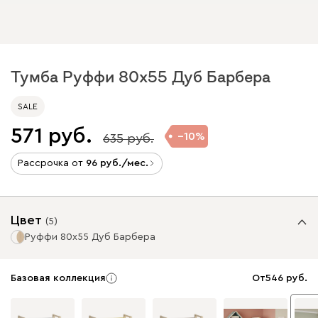
Тумба Руффи 80x55 Дуб Барбера
SALE
571
10
635
Рассрочка от
96
/мес.
Цвет
(
5
)
Руффи 80x55 Дуб Барбера
Базовая коллекция
От
546