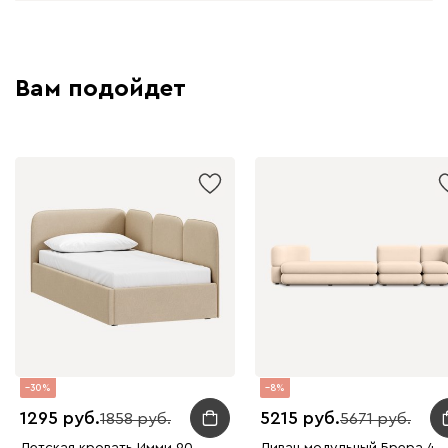
Вам подойдет
30
8
1295
5215
1858
5671