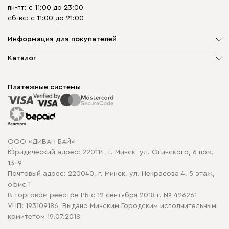
пн-пт: с 11:00 до 23:00
сб-вс: с 11:00 до 21:00
Информация для покупателей
О компании
Каталог
Шоурумы
Мягкая мебель
Доставка и сборка
Корпусная мебель
Платежные системы
Способы оплаты
Распродажа мебели
Рассрочка и кредит
Гарантия
Карта сайта
Договор оферты
ООО «ДИВАН БАЙ»
Политика конфиденциальности
Юридический адрес: 220114, г. Минск, ул. Огинского, 6 пом.
Политика в отношении обработки cookie
13-9
Почтовый адрес: 220040, г. Минск, ул. Некрасова 4, 5 этаж,
офис 1
В торговом реестре РБ с 12 сентября 2018 г. № 426261
УНП: 193109186, Выдано Минским Городским исполнительным
комитетом 19.07.2018