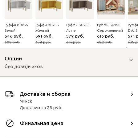
Руффи 80x55
Руффи 80x55
Руффи 80x55
Руффи 80x55
Руфф
Белый
Желтый
Латте
Серо-зеленый
Дуб 
546
591
579
613
571
608
658
644
682
635
10
10
10
10
10
Опции
без доводчиков
Вид петель
Доставка и сборка
без доводчиков
с доводчиками
Минск
Доставим
за
35
Финальная цена