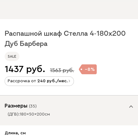
Распашной шкаф Стелла 4-180x200
Дуб Барбера
SALE
1437
8
1563
Рассрочка от
240
/мес.
Размеры
(
35
)
(ДГВ):
180
50
200
см
✕
✕
Длина, см