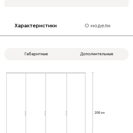
(45+90+45))
ящиков) (Вариант 6
(45+90+45))
Характеристики
О модели
4 дв. вар.3: 4 зеркала
-
+
-
+
(шр)
Габаритные
Дополнительные
Блок из 2х
Блок из 2х
ящиков слева
ящиков справа
4.9 ШР: 180 (45 Б+43
Б+47 Б+45 Б) (Вариант
9 (45+43+47+45))
-
+
-
+
Полка слева
Полка справа