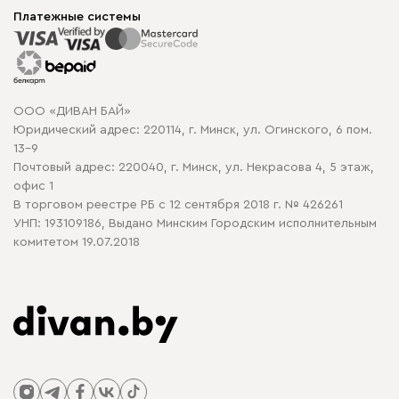
Доставка и сборка
Корпусная мебель
Платежные системы
Способы оплаты
Распродажа мебели
Рассрочка и кредит
Гарантия
Карта сайта
Договор оферты
ООО «ДИВАН БАЙ»
Политика конфиденциальности
Юридический адрес: 220114, г. Минск, ул. Огинского, 6 пом.
Политика в отношении обработки cookie
13-9
Почтовый адрес: 220040, г. Минск, ул. Некрасова 4, 5 этаж,
офис 1
В торговом реестре РБ с 12 сентября 2018 г. № 426261
УНП: 193109186, Выдано Минским Городским исполнительным
комитетом 19.07.2018