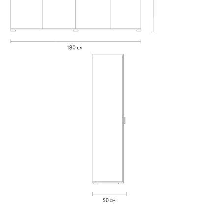
-
+
Штанга
выдвижная
Вид петель
без доводчиков
с доводчиками