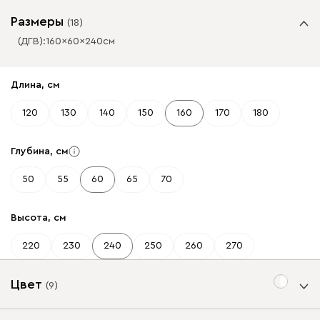
Размеры
(
18
)
(ДГВ):
160
60
240
см
✕
✕
Длина, см
120
130
140
150
160
170
180
Глубина, см
50
55
60
65
70
Высота, см
220
230
240
250
260
270
Цвет
(
9
)