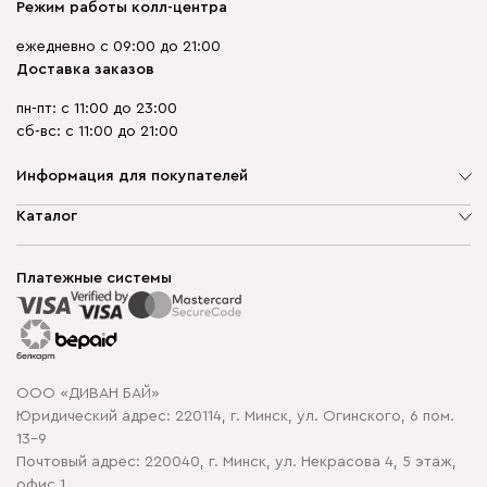
Режим работы колл-центра
ежедневно с 09:00 до 21:00
Доставка заказов
пн-пт: с 11:00 до 23:00
сб-вс: с 11:00 до 21:00
Информация для покупателей
О компании
Каталог
Шоурумы
Мягкая мебель
Доставка и сборка
Корпусная мебель
Платежные системы
Способы оплаты
Распродажа мебели
Рассрочка и кредит
Гарантия
Карта сайта
Договор оферты
ООО «ДИВАН БАЙ»
Политика конфиденциальности
Юридический адрес: 220114, г. Минск, ул. Огинского, 6 пом.
Политика в отношении обработки cookie
13-9
Почтовый адрес: 220040, г. Минск, ул. Некрасова 4, 5 этаж,
офис 1