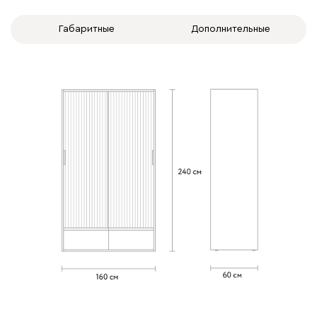
(256+380+302(бок
ящиков)+380+380+272+272)
Габаритные
Дополнительные
Белая Шагрень
Велюр
Графит