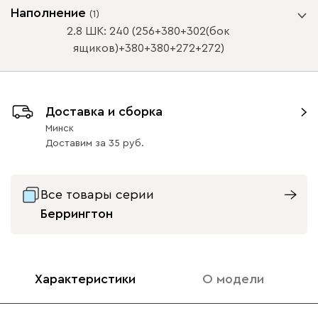
Цвет фасада
Наполнение
(
1
)
2.8 ШК: 240 (256+380+302(бок
ящиков)+380+380+272+272)
Графит МДФ
Молочный
Сантьяго
ВАЖНО! При глубине шкафа-купе менее 60 см /
Доставка и сборка
распашного шкафа менее 50 см, устанавливается
Минск
выдвижная штанга.
Доставим
за
35
Цвет корпуса
Схемы наполнения
Все товары серии
Беррингтон
Белая Шагрень
Велюр
Графит
Характеристики
О модели
Цвет фасада 2
2.8 ШК: 240