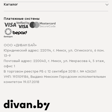
О компании
Каталог
Шоурумы
Мягкая мебель
Доставка и сборка
Корпусная мебель
Платежные системы
Способы оплаты
Распродажа мебели
Рассрочка и кредит
Гарантия
Карта сайта
Договор оферты
ООО «ДИВАН БАЙ»
Политика конфиденциальности
Юридический адрес: 220114, г. Минск, ул. Огинского, 6 пом.
Политика в отношении обработки cookie
13-9
Почтовый адрес: 220040, г. Минск, ул. Некрасова 4, 5 этаж,
офис 1
В торговом реестре РБ с 12 сентября 2018 г. № 426261
УНП: 193109186, Выдано Минским Городским исполнительным
комитетом 19.07.2018