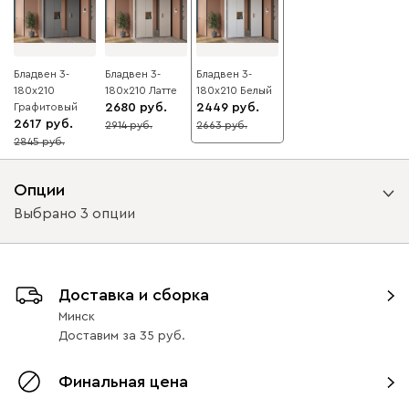
Бладвен 3-
Бладвен 3-
Бладвен 3-
180x210
180x210 Латте
180x210 Белый
Графитовый
2680
2449
2617
2914
2663
8
8
2845
8
Опции
Выбрано 3 опции
Вид петель
Доставка и сборка
без доводчиков
с доводчиками
Минск
Доставим
за
35
Вариант исполнения
Финальная цена
дверь справа
дверь слева