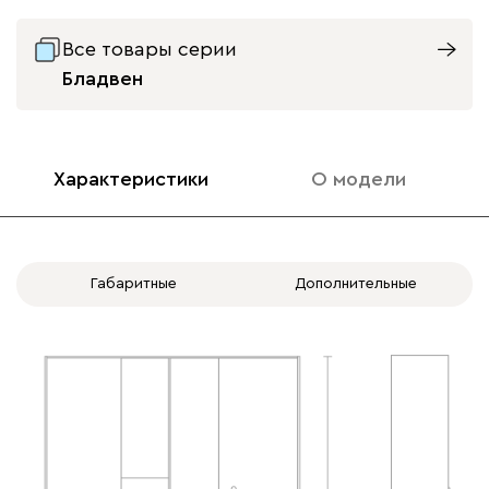
Вид направляющих
Все товары серии
с доводчиками
без доводчиков
Бладвен
Характеристики
О модели
Габаритные
Дополнительные