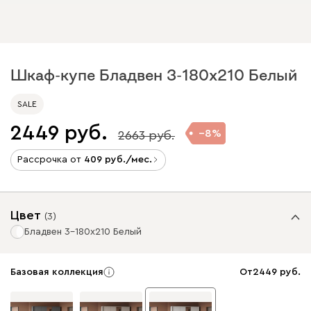
Шкаф-купе Бладвен 3-180x210 Белый
SALE
2449
8
2663
Рассрочка от
409
/мес.
Цвет
(
3
)
Бладвен 3-180x210 Белый
Базовая коллекция
От
2449