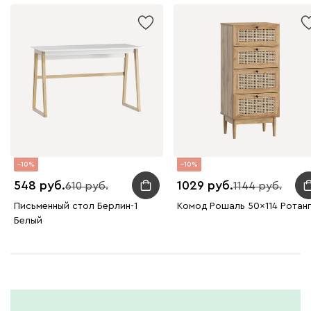
10
10
548
1029
610
1144
Письменный стол Берлин-1
Комод Рошаль 50x114 Ротан
Белый