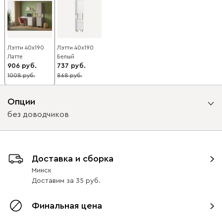
Лэтти 40x190
Лэтти 40x190
Латте
Белый
906
737
1008
868
10
15
Опции
без доводчиков
Вид направляющих
Доставка и сборка
с доводчиками
без доводчиков
Минск
Доставим
за
35
Финальная цена