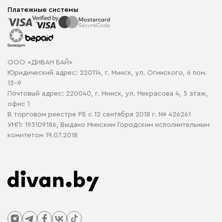
Доставка и сборка
Корпусная мебель
Платежные системы
Способы оплаты
Распродажа мебели
Рассрочка и кредит
Гарантия
Карта сайта
Договор оферты
ООО «ДИВАН БАЙ»
Политика конфиденциальности
Юридический адрес: 220114, г. Минск, ул. Огинского, 6 пом.
Политика в отношении обработки cookie
13-9
Почтовый адрес: 220040, г. Минск, ул. Некрасова 4, 5 этаж,
офис 1
В торговом реестре РБ с 12 сентября 2018 г. № 426261
УНП: 193109186, Выдано Минским Городским исполнительным
комитетом 19.07.2018