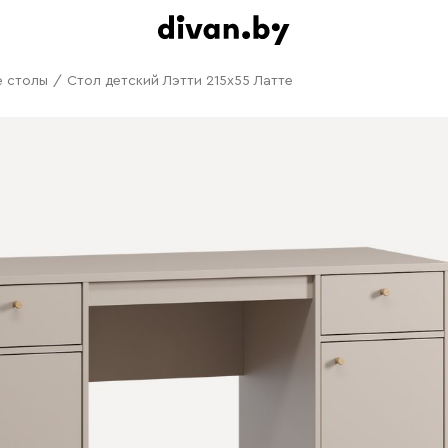
е столы
/
Стол детский Лэтти 215x55 Латте