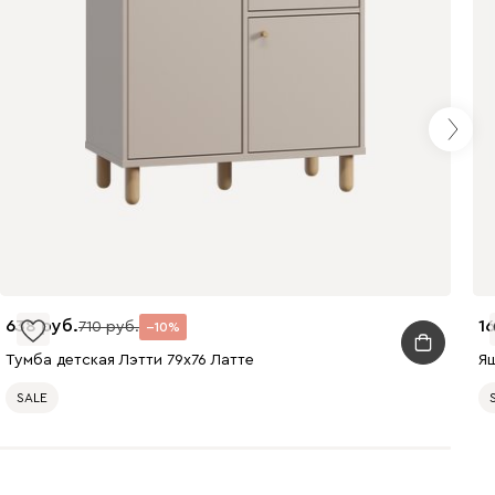
638
16
710
10
Тумба детская Лэтти 79x76 Латте
Ящ
SALE