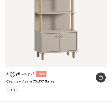
691
769
10
Стеллаж Лэтти 70x157 Латте
SALE