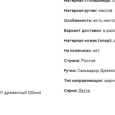
Материал столешницы:
Л
Материал ручек:
массив
Особенность:
есть место
Вариант доставки:
в раз
Материал ножек (опор):
На колесиках:
нет
Страна:
Россия
Ручки:
Сальвадор Древес
Тип направляющих:
шари
Серия
:
Лэтти
07 древесный 120мм)