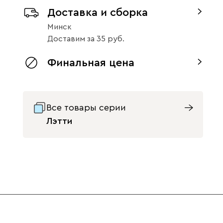
Доставка и сборка
без доводчиков
с доводчиками
Минск
Вариант исполнения
Доставим
за
35
тумба справа
тумба слева
Финальная цена
Вид петель
Все товары серии
без доводчиков
с доводчиками
Лэтти