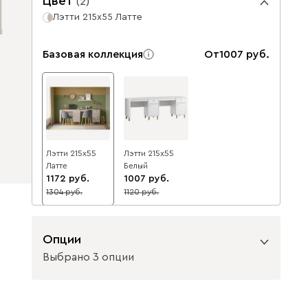
Цвет
(
2
)
Лэтти 215x55 Латте
Базовая коллекция
От
1007
Лэтти 215x55
Лэтти 215x55
Латте
Белый
1172
1007
1304
1120
10
10
Опции
Выбрано 3 опции
Вид направляющих