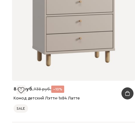
843
938
10
Комод детский Лэтти-1x84 Латте
SALE