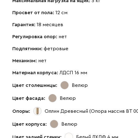
Максимальная нагрузка на ящик:
5 кг
Просвет от пола:
12 см
Гарантия:
18 месяцев
Регулировка опор:
нет
Подпятники:
фетровые
Механизм:
нет
Материал корпуса:
ЛДСП 16 мм
Цвет столешницы:
Велюр
Цвет фасада:
Велюр
Опоры:
Оллин Древесный (Опора массив ВТ 0
Цвет корпуса:
Велюр
Цвет задней стенки:
Белый ЛХДФ 4 мм