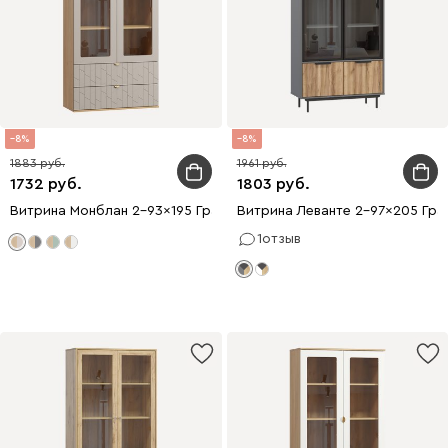
8
8
1883
1961
1732
1803
Витрина Монблан 2-93x195 Грань Латте
Витрина Леванте 2-97x205 Гр
1
отзыв