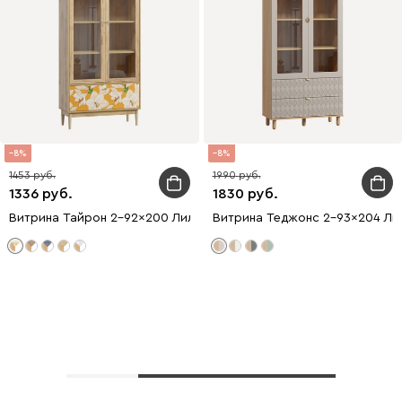
8
8
1453
1990
1336
1830
Витрина Тайрон 2-92x200 Лилия
Витрина Теджонс 2-93x204 Лис