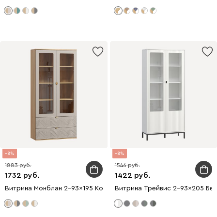
8
8
1883
1546
1732
1422
Витрина Монблан 2-93x195 Косы Латте
Витрина Трейвис 2-93x205 Бе