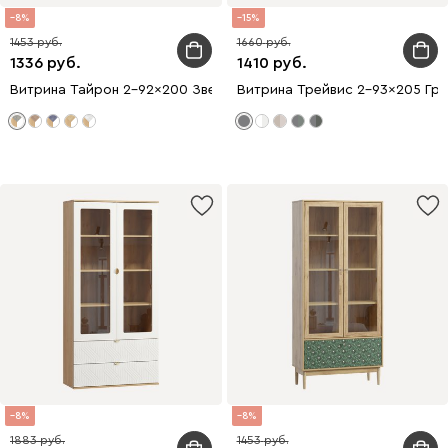
8
15
1453
1660
1336
1410
Витрина Тайрон 2-92x200 Звезда ​
Витрина Трейвис 2-93x205 Гр
8
8
1883
1453