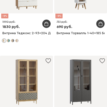
8
8
1990
751
1830
690
Витрина Теджонс 2-93x204 Деко Белый
Витрина Торвалль 1-40x185 Бе