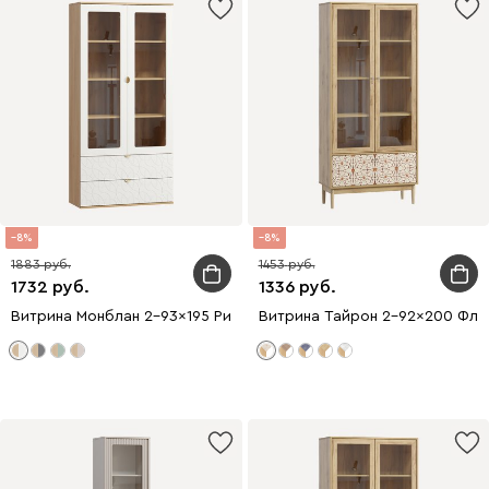
8
8
1883
1453
1732
1336
Витрина Монблан 2-93x195 Ритм Белый
Витрина Тайрон 2-92x200 Флор