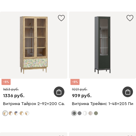
8
8
1453
1021
1336
939
Витрина Тайрон 2-92x200 Сальвия
Витрина Трейвис 1-48x205 Пих