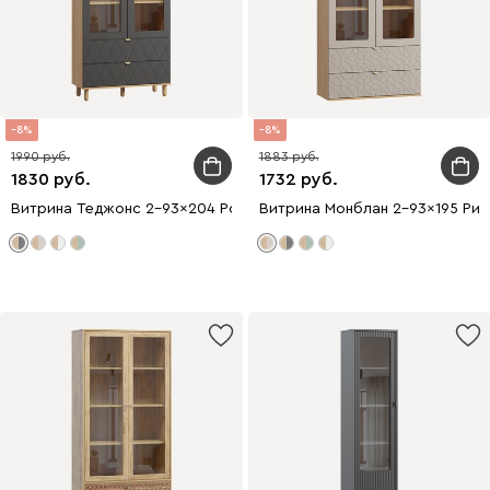
8
8
1990
1883
1830
1732
Витрина Теджонс 2-93x204 Ромб Графитовый
Витрина Монблан 2-93x195 Рит