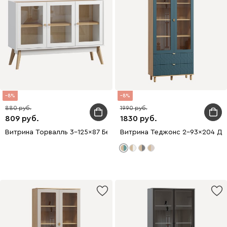
8
8
880
1990
809
1830
Витрина Торвалль 3-125x87 Белый
Витрина Теджонс 2-93x204 Де