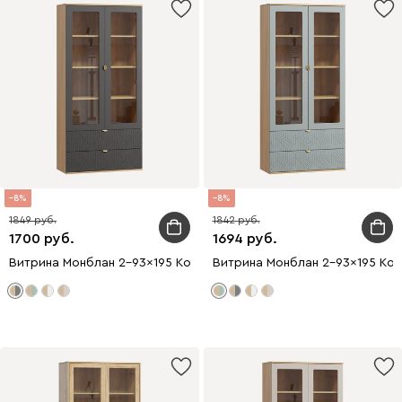
8
8
1849
1842
1700
1694
Витрина Монблан 2-93x195 Косы Графитовый
Витрина Монблан 2-93x195 Кос