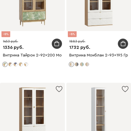
8
8
1453
1883
1336
1732
Витрина Тайрон 2-92x200 Монстера ​
Витрина Монблан 2-93x195 Гра