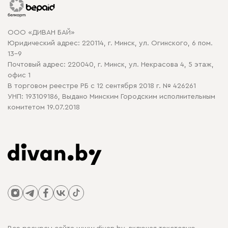
Гарантия
Карта сайта
Договор оферты
ООО «ДИВАН БАЙ»
Политика конфиденциальности
Юридический адрес: 220114, г. Минск, ул. Огинского, 6 пом.
Политика в отношении обработки cookie
13-9
Почтовый адрес: 220040, г. Минск, ул. Некрасова 4, 5 этаж,
офис 1
В торговом реестре РБ с 12 сентября 2018 г. № 426261
УНП: 193109186, Выдано Минским Городским исполнительным
комитетом 19.07.2018