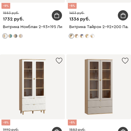
8
8
1883
1453
1732
1336
Витрина Монблан 2-93x195 Линии Белый
Витрина Тайрон 2-92x200 Пальм
8
8
1990
1883