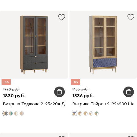
8
8
1990
1453
1830
1336
Витрина Теджонс 2-93x204 Деко Графитовый
Витрина Тайрон 2-92x200 Шарм