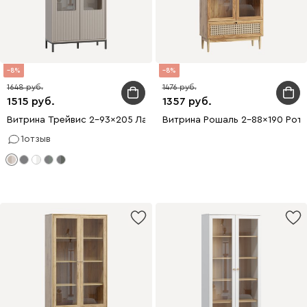
8
8
1648
1476
1515
1357
Витрина Трейвис 2-93x205 Латте
Витрина Рошаль 2-88x190 Рота
1
отзыв