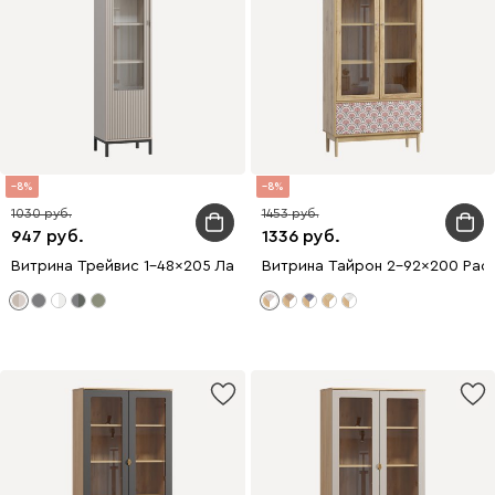
8
8
1030
1453
947
1336
Витрина Трейвис 1-48x205 Латте
Витрина Тайрон 2-92x200 Рассв