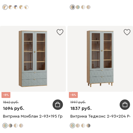
8
8
1842
1997
1694
1837
Витрина Монблан 2-93x195 Грань Мятный
Витрина Теджонс 2-93x204 Ро