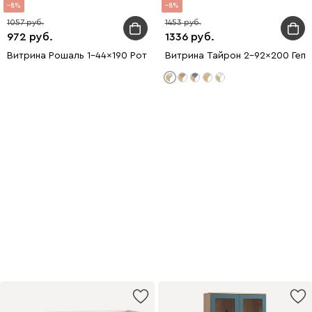
8
8
1057
1453
972
1336
Витрина Рошаль 1-44x190 Ротанг
Витрина Тайрон 2-92x200 Гепа
Flash SALE
Скидки на мебель до 40%
Купить