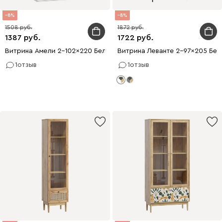
8
8
1508
1872
1387
1722
Витрина Амели 2-102x220 Белый
Витрина Леванте 2-97x205 Бел
1
отзыв
1
отзыв