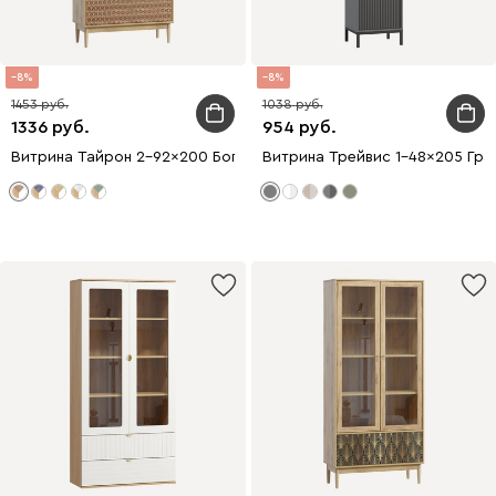
8
8
1453
1038
1336
954
Витрина Тайрон 2-92x200 Богема ​
Витрина Трейвис 1-48x205 Гр