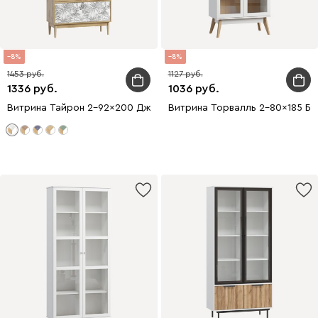
8
8
1453
1127
1336
1036
Витрина Тайрон 2-92x200 Джунгли ​
Витрина Торвалль 2-80x185 Бе