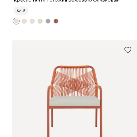
Кресло Ганти Рогожка Бежевый/Оливковый
SALE