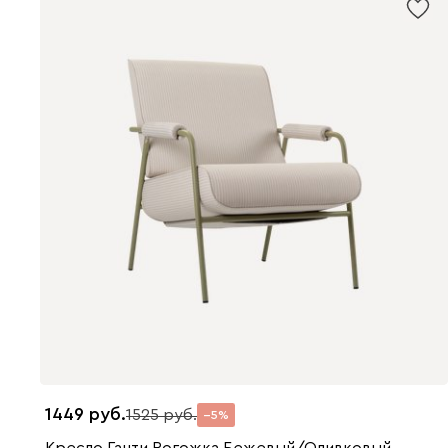
1449
1525
5