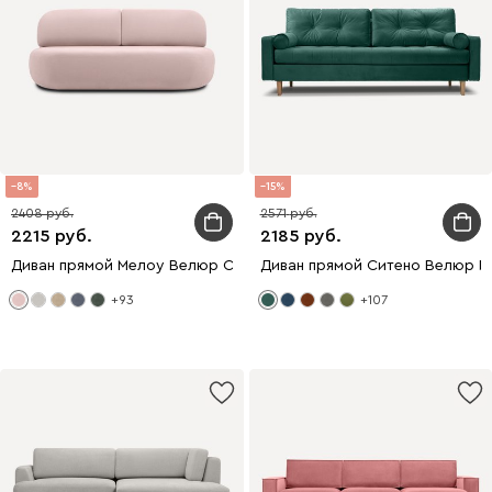
8
15
2408
2571
2215
2185
Диван прямой Мелоу Велюр Светло-розовый
Диван прямой Ситено Велюр И
+93
+107