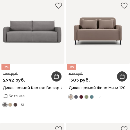
8
8
3199
1419
2942
1305
Диван прямой Картос Велюр Серый
Диван прямой Филс-Мини 120 
3
отзыва
+115
+51