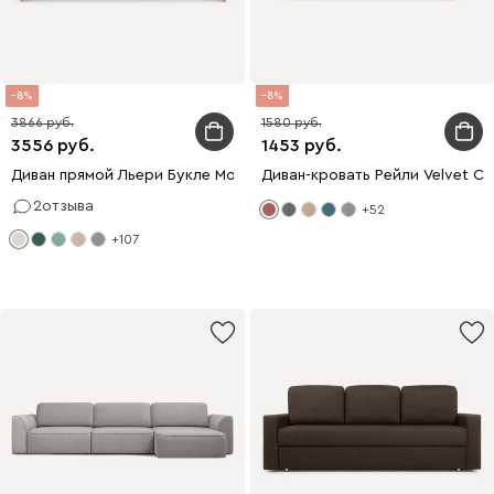
8
8
3866
1580
3556
1453
Диван прямой Льери Букле Молочный
Диван-кровать Рейли Velvet Co
2
отзыва
+52
+107