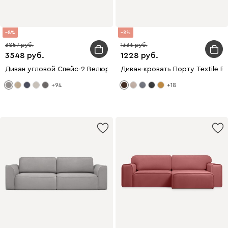
8
8
3857
1336
3548
1228
Диван угловой Спейс-2 Велюр Светло-серый
Диван-кровать Порту Textile B
+94
+18