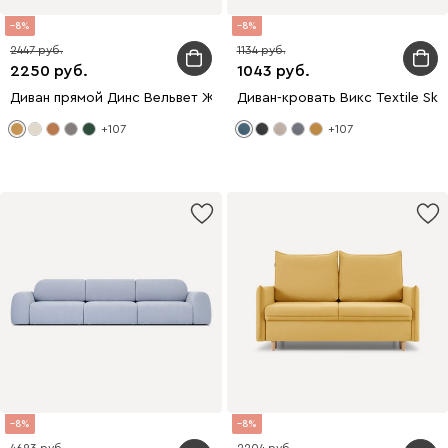
8
8
2447
1134
2250
1043
Диван прямой Динс Вельвет Желтый
Диван-кровать Викс Textile Sky
+107
+107
8
8