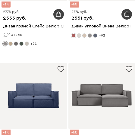
8
8
2778
2774
2555
2551
Диван прямой Спейс Велюр Светло-серый
Диван угловой Виена Велюр Р
1
отзыв
+93
+94
8
8