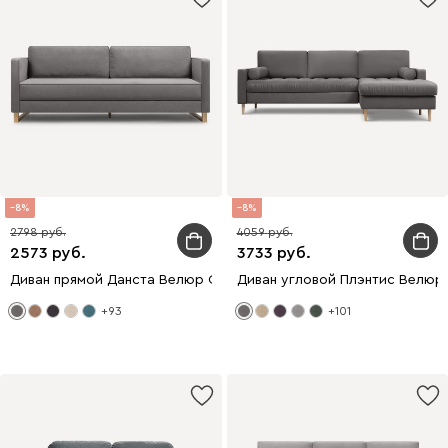
8
8
2798
4059
2573
3733
Диван прямой Данста Велюр Серый
Диван угловой Плэнтис Велюр
+93
+101