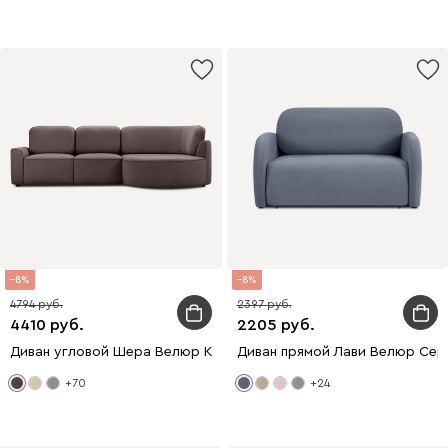
8
8
4794
2397
4410
2205
Диван угловой Шера Велюр Коричневый
Диван прямой Лави Велюр Сер
+70
+24