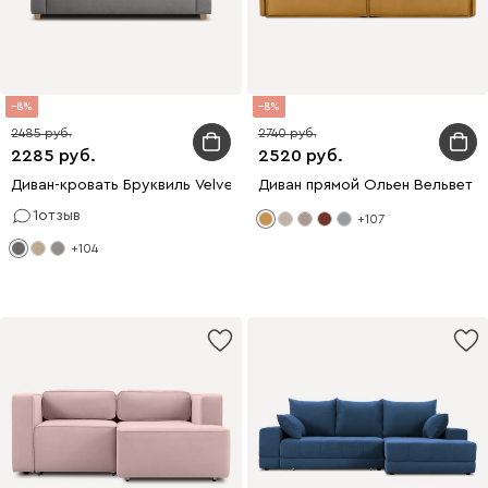
8
8
2485
2740
2285
2520
Диван-кровать Бруквиль Velvet Grey
Диван прямой Ольен Вельвет 
1
отзыв
+107
+104