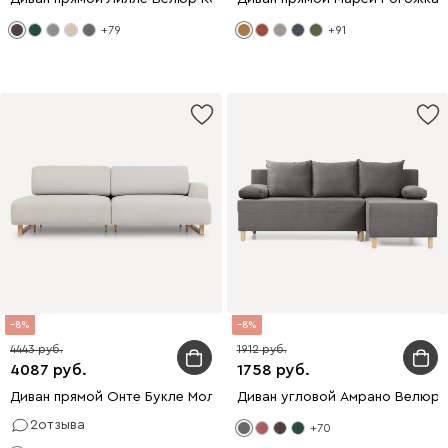
+79
+91
8
8
4443
1912
4087
1758
Диван прямой Онте Букле Молочный
Диван угловой Амрано Велюр
2
отзыва
+70