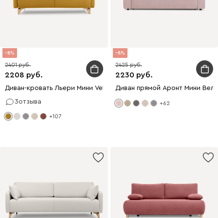
8
8
2401
2425
2208
2230
Диван-кровать Льери Мини Velvet Yellow
Диван прямой Аронт Мини Вел
3
отзыва
+62
+107