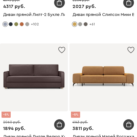
4693
2204
4317
2027
Диван прямой Лилт-2 Букле Лиловый
Диван прямой Слипсон Мини В
+102
+61
8
8
2060
4143
1894
3811
Диван прямой Лилле Велюр Коричневый
Диван прямой Марей Рогожка