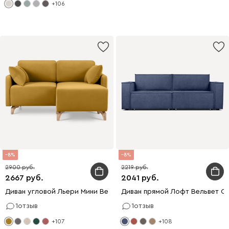
+106
8
8
2900
2219
2667
2041
Диван угловой Льери Мини Велюр Горчичный
Диван прямой Лофт Вельвет С
1
отзыв
1
отзыв
+107
+108