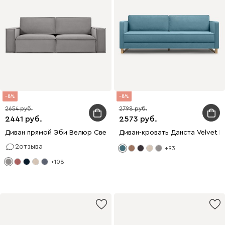
8
8
2654
2798
2441
2573
Диван прямой Эби Велюр Светло-серый
Диван-кровать Данста Velvet M
2
отзыва
+93
+108