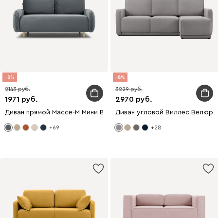
8
8
2143
3229
1971
2970
Диван прямой Массе-М Мини Велюр Графитовый
Диван угловой Виллес Велюр 
+69
+28