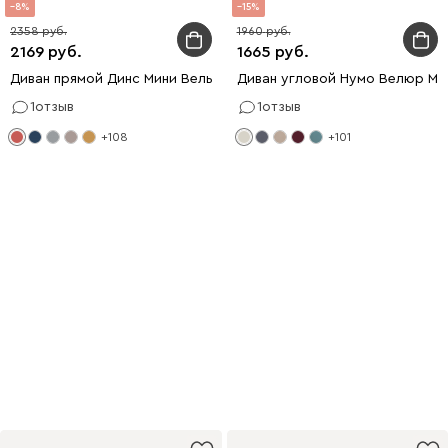
8
15
2358
1960
2169
1665
Диван прямой Динс Мини Вельвет Красный
Диван угловой Нумо Велюр Мо
1
отзыв
1
отзыв
+108
+101
Flash SALE
Скидки на мебель до 40%
Купить