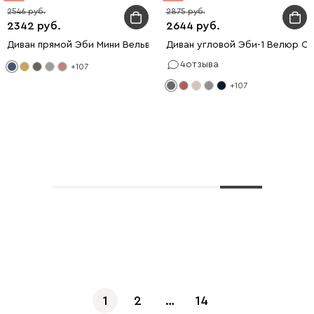
2546
2875
2342
2644
Диван прямой Эби Мини Вельвет Синий
Диван угловой Эби-1 Велюр С
4
отзыва
+107
+107
Показать еще
1
2
…
14