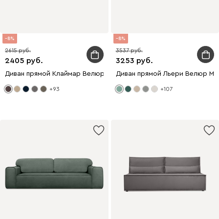
8
8
2615
3537
2405
3253
Диван прямой Клаймар Велюр Коричневый
Диван прямой Льери Велюр Мя
+93
+107