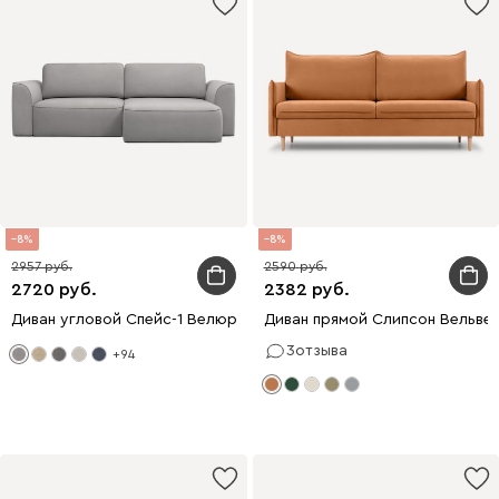
8
8
2957
2590
2720
2382
Диван угловой Спейс-1 Велюр Светло-серый
Диван прямой Слипсон Вельвет
3
отзыва
+94