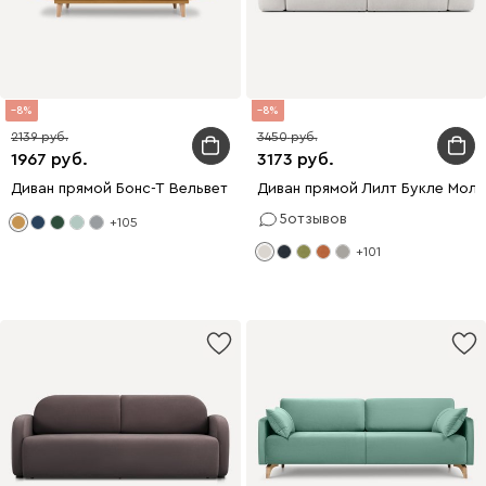
8
8
2139
3450
1967
3173
Диван прямой Бонс-Т Вельвет Желтый
Диван прямой Лилт Букле Мол
5
отзывов
+105
+101