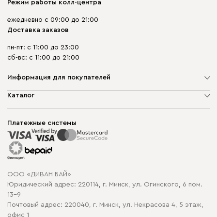
Режим работы колл-центра
ежедневно с 09:00 до 21:00
Доставка заказов
пн-пт: с 11:00 до 23:00
сб-вс: с 11:00 до 21:00
Информация для покупателей
О компании
Каталог
Шоурумы
Мягкая мебель
Доставка и сборка
Корпусная мебель
Платежные системы
Способы оплаты
Распродажа мебели
Рассрочка и кредит
Гарантия
Карта сайта
Договор оферты
ООО «ДИВАН БАЙ»
Политика конфиденциальности
Юридический адрес: 220114, г. Минск, ул. Огинского, 6 пом.
Политика в отношении обработки cookie
13-9
Почтовый адрес: 220040, г. Минск, ул. Некрасова 4, 5 этаж,
офис 1