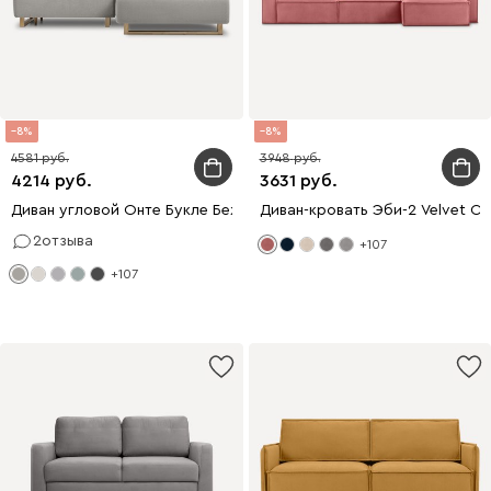
8
8
4581
3948
4214
3631
Диван угловой Онте Букле Бежевый
Диван-кровать Эби-2 Velvet Co
2
отзыва
+107
+107