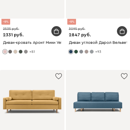
8
8
2535
3095
2331
2847
Диван-кровать Аронт Мини Velvet Pink
Диван угловой Дарол Вельвет
+81
+93