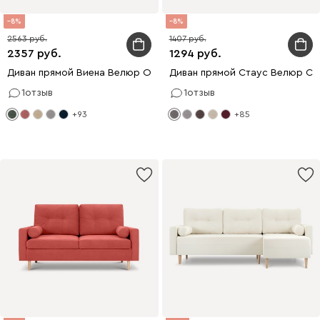
8
8
2563
1407
2357
1294
Диван прямой Виена Велюр Оливковый
Диван прямой Стаус Велюр Се
1
отзыв
1
отзыв
+93
+85