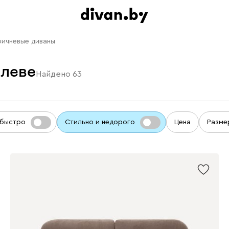
ричневые диваны
илеве
Найдено
63
 быстро
Стильно и недорого
Цена
Разме