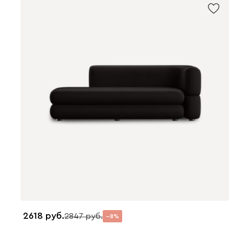
2618
2847
8