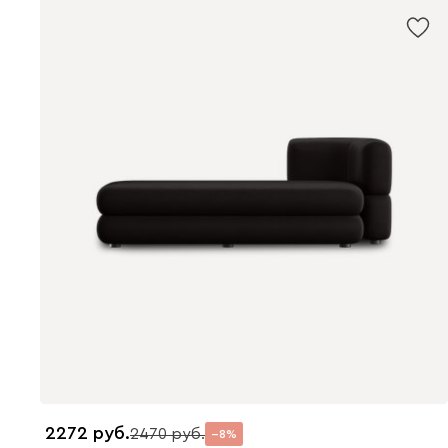
2272
2470
8