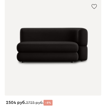
2504
2723
8