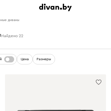
рные диваны
е
Найдено
22
й
Цена
Размеры