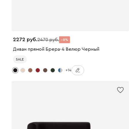
2272
2470
8
Диван прямой Брера-4 Велюр Черный
SALE
+14