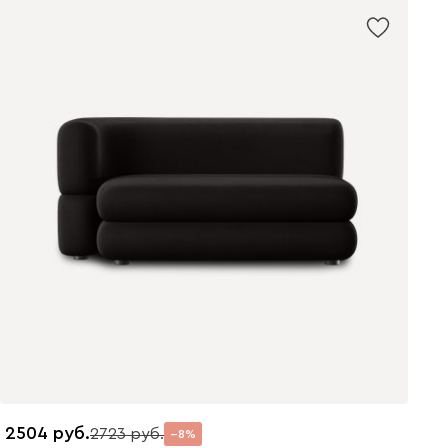
2504
2723
8