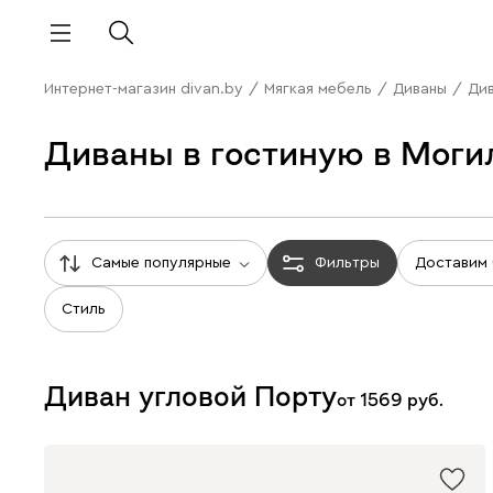
Интернет-магазин divan.by
/
Мягкая мебель
/
Диваны
/
Див
Диваны в гостиную в Моги
Самые популярные
Фильтры
Доставим
Стиль
Диван угловой Порту
от
1569