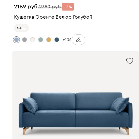
2189
2380
8
Кушетка Оренте Велюр Голубой
SALE
+106