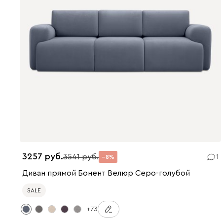
3257
3541
1
8
Диван прямой Бонент Велюр Серо-голубой
SALE
+73