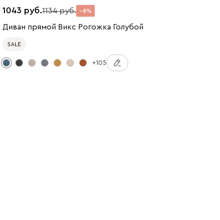
1043
1134
8
Диван прямой Викс Рогожка Голубой
SALE
+105