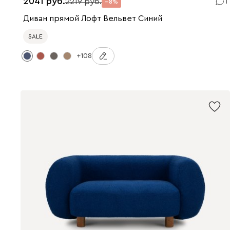
2041
2219
1
8
Диван прямой Лофт Вельвет Синий
SALE
+108