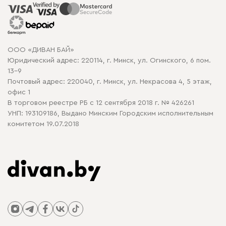
Распродажа мебели
Рассрочка и кредит
Гарантия
Карта сайта
Договор оферты
ООО «ДИВАН БАЙ»
Политика конфиденциальности
Юридический адрес: 220114, г. Минск, ул. Огинского, 6 пом.
Политика в отношении обработки cookie
13-9
Почтовый адрес: 220040, г. Минск, ул. Некрасова 4, 5 этаж,
офис 1
В торговом реестре РБ с 12 сентября 2018 г. № 426261
УНП: 193109186, Выдано Минским Городским исполнительным
комитетом 19.07.2018