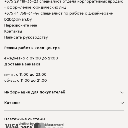
+375 29 118-36-23 специалист отдела корпоративных продаж
- оформление юридических лиц
+375 44 768-64-44 специалист по работе с дизайнерами
b2b@divan.by
Перезвоните мне
Контакты
Написать руководству
Режим работы колл-центра
ежедневно с 09:00 до 21:00
Доставка заказов
пн-пт: с 11:00 до 23:00
сб-вс: с 11:00 до 21:00
Информация для покупателей
О компании
Каталог
Шоурумы
Мягкая мебель
Доставка и сборка
Корпусная мебель
Платежные системы
Способы оплаты
Распродажа мебели
Рассрочка и кредит