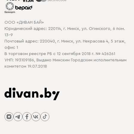
Гарантия
Карта сайта
Договор оферты
ООО «ДИВАН БАЙ»
Политика конфиденциальности
Юридический адрес: 220114, г. Минск, ул. Огинского, 6 пом.
Политика в отношении обработки cookie
13-9
Почтовый адрес: 220040, г. Минск, ул. Некрасова 4, 5 этаж,
офис 1
В торговом реестре РБ с 12 сентября 2018 г. № 426261
УНП: 193109186, Выдано Минским Городским исполнительным
комитетом 19.07.2018