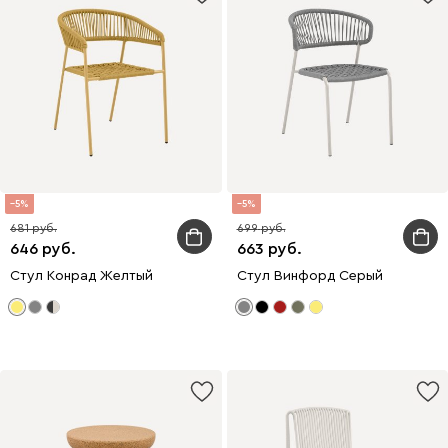
5
5
681
699
646
663
Стул Конрад Желтый
Стул Винфорд Серый