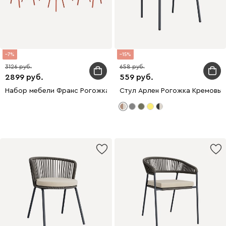
7
15
3126
658
2899
559
Набор мебели Франс Рогожка Белый/Терракотовый
Стул Арлен Рогожка Кремовы