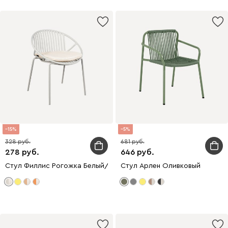
15
5
328
681
278
646
Стул Филлис Рогожка Белый/Кремовой
Стул Арлен Оливковый