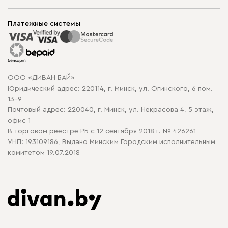
Шоурумы
Мягкая мебель
Доставка и сборка
Корпусная мебель
Платежные системы
Способы оплаты
Распродажа мебели
Рассрочка и кредит
Гарантия
Карта сайта
Договор оферты
ООО «ДИВАН БАЙ»
Политика конфиденциальности
Юридический адрес: 220114, г. Минск, ул. Огинского, 6 пом.
Политика в отношении обработки cookie
13-9
Почтовый адрес: 220040, г. Минск, ул. Некрасова 4, 5 этаж,
офис 1
В торговом реестре РБ с 12 сентября 2018 г. № 426261
УНП: 193109186, Выдано Минским Городским исполнительным
комитетом 19.07.2018