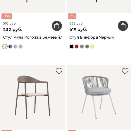
25
5
310
652
232
619
Стул Айла Рогожка Бежевый/Желтый
Стул Винфорд Черный