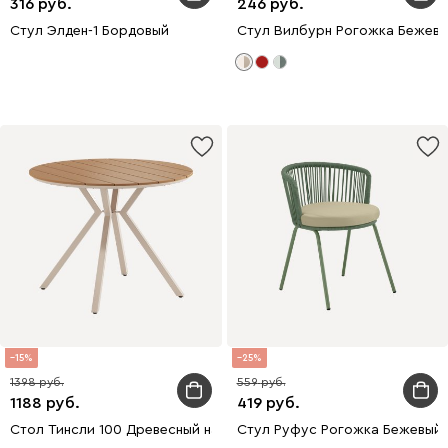
316
246
Стул Элден-1 Бордовый
Стул Вилбурн Рогожка Бежев
15
25
1398
559
1188
419
Стол Тинсли 100 Древесный натуральный
Стул Руфус Рогожка Бежевый