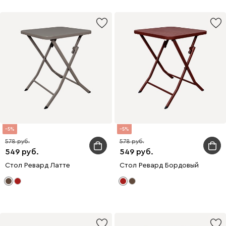
5
5
578
578
549
549
Стол Ревард Латте
Стол Ревард Бордовый