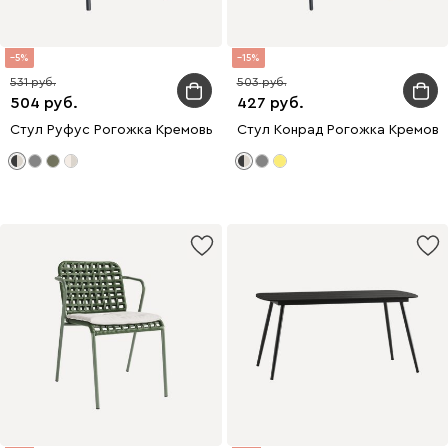
5
15
531
503
504
427
Стул Руфус Рогожка Кремовый/Черный
Стул Конрад Рогожка Кремов