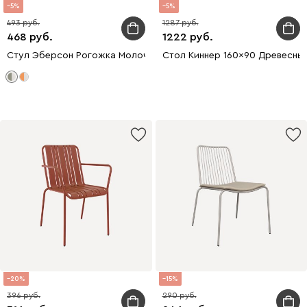
5
5
493
1287
468
1222
Стул Эберсон Рогожка Молочный/Оливковый
Стол Киннер 160x90 Древесны
20
15
396
290