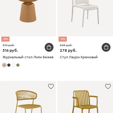
15
15
372
328
316
278
Журнальный стол Лили Бежевый
Стул Лаури Кремовый