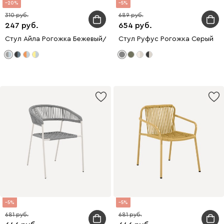
20
5
310
689
247
654
Стул Айла Рогожка Бежевый/Латте
Стул Руфус Рогожка Серый
5
5
681
681