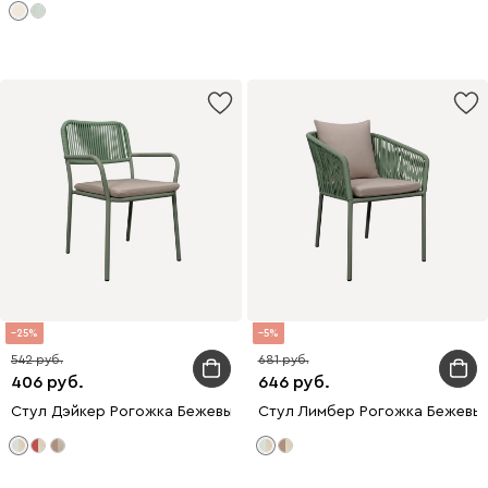
25
5
542
681
406
646
Стул Дэйкер Рогожка Бежевый/Зеленый
Стул Лимбер Рогожка Бежевы