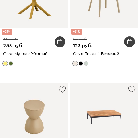
25
21
338
155
253
123
Стол Муллек Желтый
Стул Линда-1 Бежевый