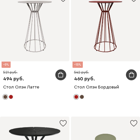
5
15
521
542
494
460
Стол Олэн Латте
Стол Олэн Бордовый