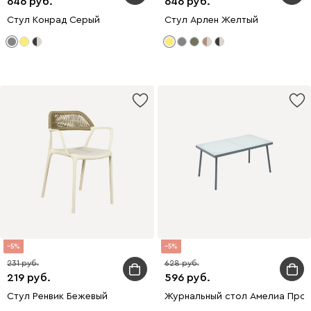
646
646
Стул Конрад Серый
Стул Арлен Желтый
5
5
231
628
219
596
Стул Ренвик Бежевый
Журнальный стол Амелиа Про