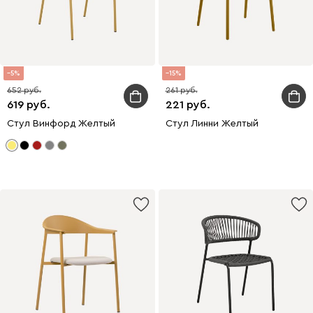
5
15
652
261
619
221
Стул Винфорд Желтый
Стул Линни Желтый