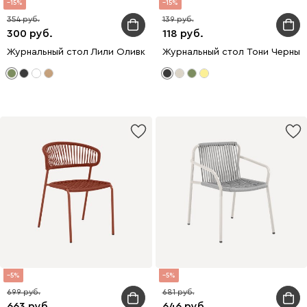
15
15
354
139
300
118
Журнальный стол Лили Оливковый
Журнальный стол Тони Черный
5
5
699
681
663
646