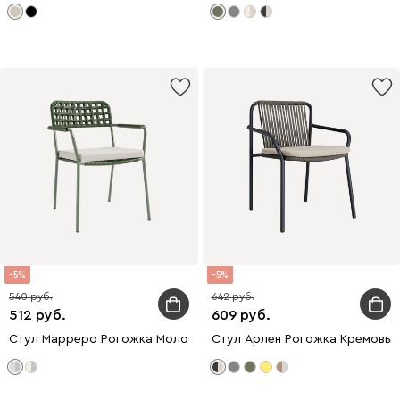
5
5
540
642
512
609
Стул Марреро Рогожка Молочный/Оливковый
Стул Арлен Рогожка Кремовы