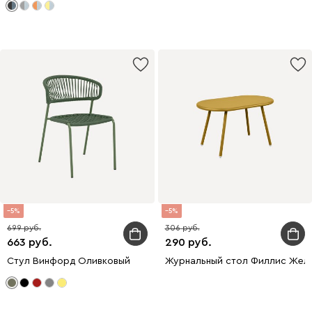
5
5
699
306
663
290
Стул Винфорд Оливковый
Журнальный стол Филлис Жел