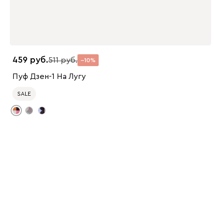
459
511
10
Пуф Дзен-1 На Лугу
SALE