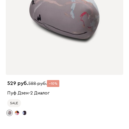
529
588
10
Пуф Дзен-2 Диалог
SALE