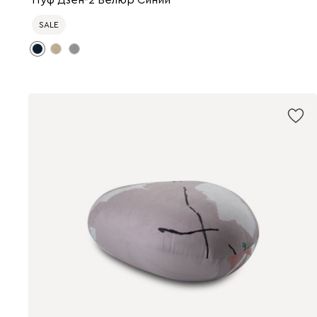
Пуф Дзен-2 Велюр Синий
SALE