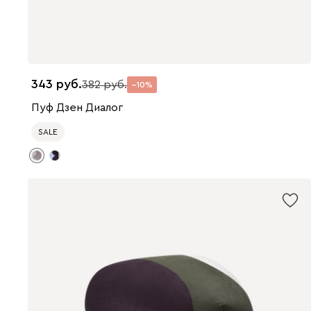
343
382
10
Пуф Дзен Диалог
SALE