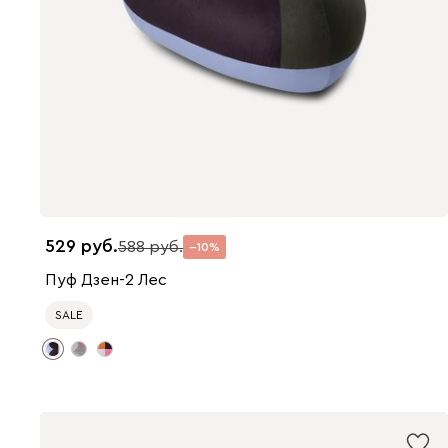
529
588
10
Пуф Дзен-2 Лес
SALE