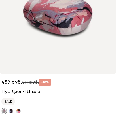
459
511
10
Пуф Дзен-1 Диалог
SALE