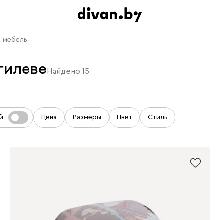
я мебель
гилеве
Найдено
15
й
Цена
Размеры
Цвет
Стиль