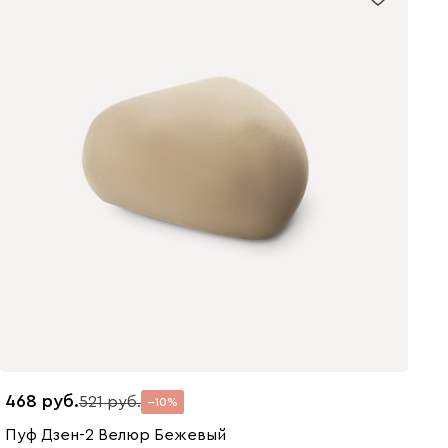
468
521
10
Пуф Дзен-2 Велюр Бежевый