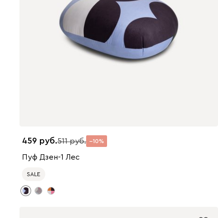
459
511
10
Пуф Дзен-1 Лес
SALE