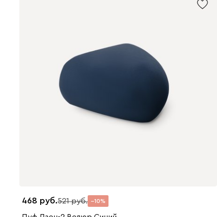
468
521
10