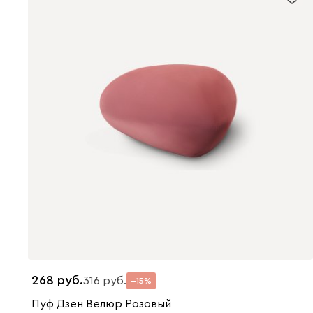
268
316
15
Пуф Дзен Велюр Розовый