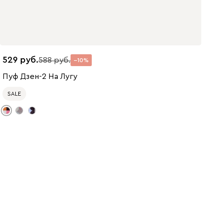
529
588
10
Пуф Дзен-2 На Лугу
SALE