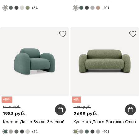
+34
+101
10
8
2204
2923
1983
2688
Кресло Данго Букле Зеленый
Кушетка Данго Рогожка Оливк
+34
+101