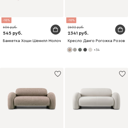
10
10
606
2602
545
2341
Банкетка Хоши Шенилл Молочный
Кресло Данго Рогожка Розовы
+34