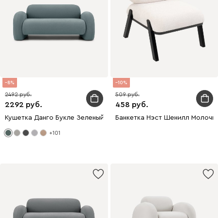
8
10
2492
509
2292
458
Кушетка Данго Букле Зеленый
Банкетка Нэст Шенилл Молочн
+101