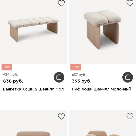
10
10
932
437
838
393
Банкетка Хоши-2 Шенилл Молочный
Пуф Хоши Шенилл Молочный