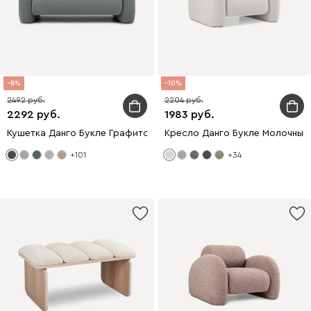
8
10
2492
2204
2292
1983
Кушетка Данго Букле Графитовый
Кресло Данго Букле Молочный
+101
+34