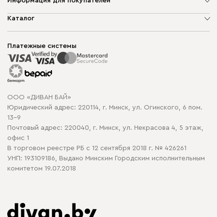
Информация для покупателей
О компании
Каталог
Шоурумы
Мягкая мебель
Доставка и сборка
Корпусная мебель
Платежные системы
Способы оплаты
Распродажа мебели
Рассрочка и кредит
Гарантия
Карта сайта
Договор оферты
ООО «ДИВАН БАЙ»
Политика конфиденциальности
Юридический адрес: 220114, г. Минск, ул. Огинского, 6 пом.
Политика в отношении обработки cookie
13-9
Почтовый адрес: 220040, г. Минск, ул. Некрасова 4, 5 этаж,
офис 1
В торговом реестре РБ с 12 сентября 2018 г. № 426261
УНП: 193109186, Выдано Минским Городским исполнительным
комитетом 19.07.2018