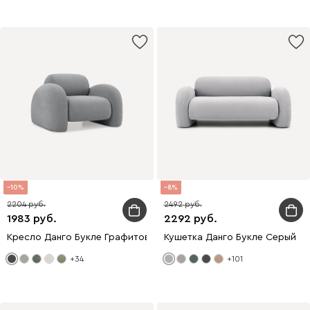
10
8
2204
2492
1983
2292
Кресло Данго Букле Графитовый
Кушетка Данго Букле Серый
+34
+101