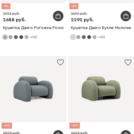
8
8
2923
2492
2688
2292
Кушетка Данго Рогожка Розовый
Кушетка Данго Букле Молочны
+101
+101
10
10
2509
2602