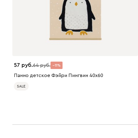
57
64
11
Панно детское Фэйри Пингвин 40x60
SALE