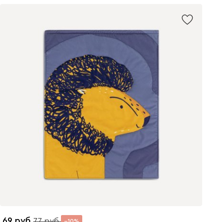
69
77
10