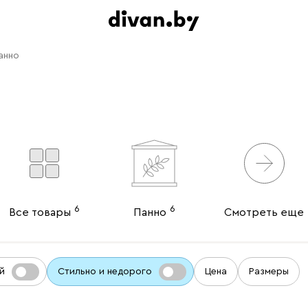
анно
6
6
Все товары
Панно
Смотреть еще
й
Стильно и недорого
Цена
Размеры