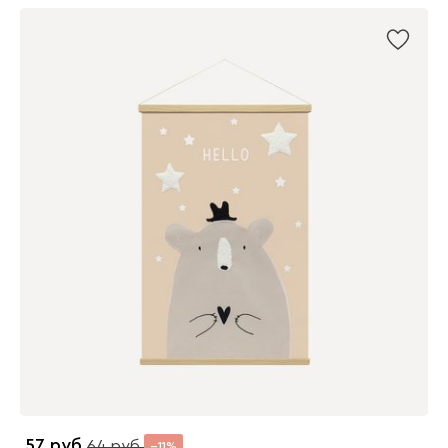
57
64
11