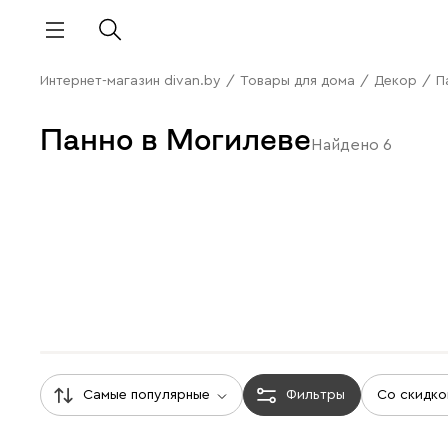
Интернет-магазин divan.by
/
Товары для дома
/
Декор
/
П
Панно в Могилеве
Найдено
6
Самые популярные
Фильтры
Со скидко