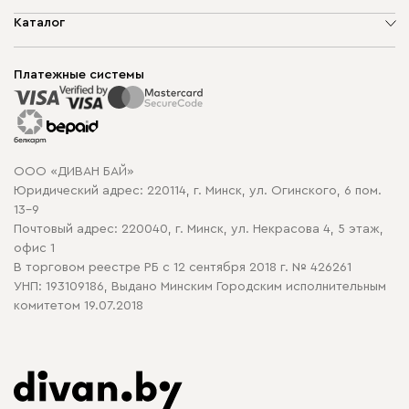
О компании
Каталог
Шоурумы
Мягкая мебель
Доставка и сборка
Корпусная мебель
Платежные системы
Способы оплаты
Распродажа мебели
Рассрочка и кредит
Гарантия
Карта сайта
Договор оферты
ООО «ДИВАН БАЙ»
Политика конфиденциальности
Юридический адрес: 220114, г. Минск, ул. Огинского, 6 пом.
Политика в отношении обработки cookie
13-9
Почтовый адрес: 220040, г. Минск, ул. Некрасова 4, 5 этаж,
офис 1
В торговом реестре РБ с 12 сентября 2018 г. № 426261
УНП: 193109186, Выдано Минским Городским исполнительным
комитетом 19.07.2018