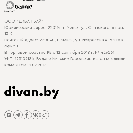
Гарантия
Карта сайта
Договор оферты
ООО «ДИВАН БАЙ»
Политика конфиденциальности
Юридический адрес: 220114, г. Минск, ул. Огинского, 6 пом.
Политика в отношении обработки cookie
13-9
Почтовый адрес: 220040, г. Минск, ул. Некрасова 4, 5 этаж,
офис 1
В торговом реестре РБ с 12 сентября 2018 г. № 426261
УНП: 193109186, Выдано Минским Городским исполнительным
комитетом 19.07.2018