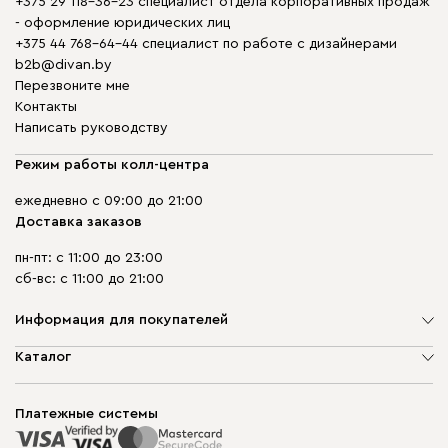
+375 29 118-36-23 специалист отдела корпоративных продаж
- оформление юридических лиц
+375 44 768-64-44 специалист по работе с дизайнерами
b2b@divan.by
Перезвоните мне
Контакты
Написать руководству
Режим работы колл-центра
ежедневно с 09:00 до 21:00
Доставка заказов
пн-пт: с 11:00 до 23:00
сб-вс: с 11:00 до 21:00
Информация для покупателей
О компании
Каталог
Шоурумы
Мягкая мебель
Доставка и сборка
Корпусная мебель
Платежные системы
Способы оплаты
Распродажа мебели
Рассрочка и кредит