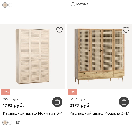
1
отзыв
8
8
1950
3454
1793
3177
Распашной шкаф Монмарт 3-120x220 Дуб Сонома
Распашной шкаф Рошаль 3-172x
+121