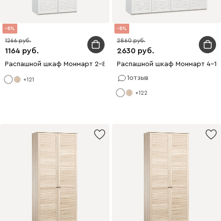
8
8
1266
2860
1164
2630
Распашной шкаф Монмарт 2-80x210 Белый
Распашной шкаф Монмарт 4-18
1
отзыв
+121
+122