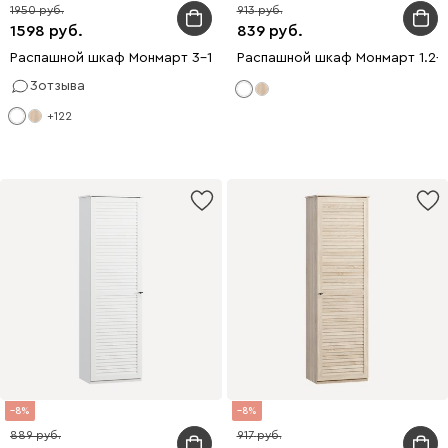
1950
913
1598
839
Распашной шкаф Монмарт 3-120x220 Белый
Распашной шкаф Монмарт 1.2-
3
отзыва
+122
8
8
889
917