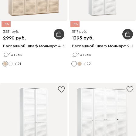
8
8
3251
1517
2990
1395
Распашной шкаф Монмарт 4-200x240 Дуб Сонома
Распашной шкаф Монмарт 2-10
1
отзыв
1
отзыв
+121
+122