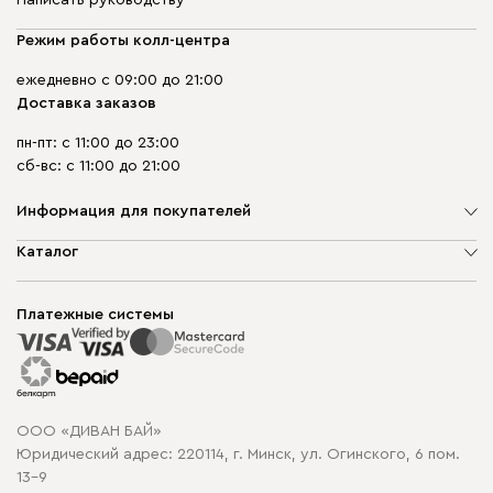
Написать руководству
Режим работы колл-центра
ежедневно с 09:00 до 21:00
Доставка заказов
пн-пт: с 11:00 до 23:00
сб-вс: с 11:00 до 21:00
Информация для покупателей
О компании
Каталог
Шоурумы
Мягкая мебель
Доставка и сборка
Корпусная мебель
Платежные системы
Способы оплаты
Распродажа мебели
Рассрочка и кредит
Гарантия
Карта сайта
Договор оферты
ООО «ДИВАН БАЙ»
Политика конфиденциальности
Юридический адрес: 220114, г. Минск, ул. Огинского, 6 пом.
Политика в отношении обработки cookie
13-9