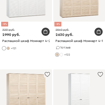
8
8
3251
2860
2990
2630
Распашной шкаф Монмарт 4-200x240 Белый
Распашной шкаф Монмарт 4-1
1
отзыв
+121
+122