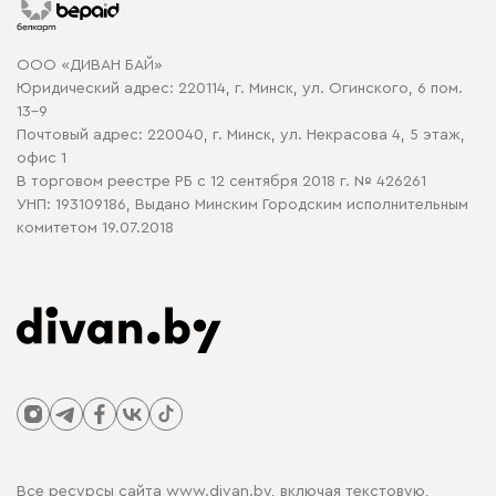
Гарантия
Карта сайта
Договор оферты
ООО «ДИВАН БАЙ»
Политика конфиденциальности
Юридический адрес: 220114, г. Минск, ул. Огинского, 6 пом.
Политика в отношении обработки cookie
13-9
Почтовый адрес: 220040, г. Минск, ул. Некрасова 4, 5 этаж,
офис 1
В торговом реестре РБ с 12 сентября 2018 г. № 426261
УНП: 193109186, Выдано Минским Городским исполнительным
комитетом 19.07.2018
Все ресурсы сайта www.divan.by, включая текстовую,