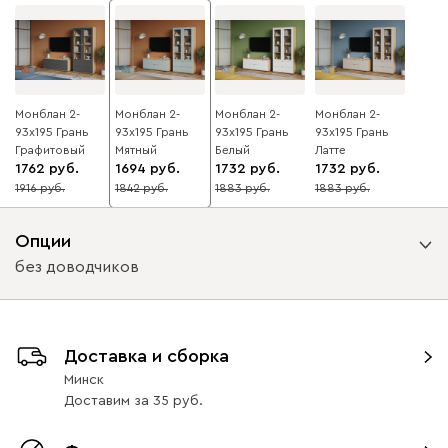
Монблан 2-
Монблан 2-
Монблан 2-
Монблан 2-
93x195 Грань
93x195 Грань
93x195 Грань
93x195 Грань
Графитовый
Мятный
Белый
Латте
1762
1694
1732
1732
1916
1842
1883
1883
8
8
8
8
Опции
без доводчиков
Вид направляющих
Доставка и сборка
с доводчиками
без доводчиков
Минск
Доставим
за
35