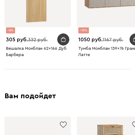
8
10
305
1050
332
1167
Вешалка Монблан 62x166 Дуб
Тумба Монблан 139x76 Гран
Барбера
Латте
Вам подойдет