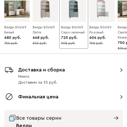
Велди 80x169
Велди 80x169
Велди 80x169
Велди 80x169
Велди
Белый
Латте
Серо-зеленый
Розовый
Светл
680
668
725
606
беже
750
756
836
908
758
10
20
20
20
834
10
Доставка и сборка
Минск
Доставим
за
35
Финальная цена
Все товары серии
Велди