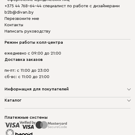
+375 44 768-64-44 специалист по работе с дизайнерами
b2b@divan.by
Перезвоните мне
Контакты
Написать руководству
Режим работы колл-центра
ежедневно с 09:00 до 21:00
Доставка заказов
пн-пт: с 11:00 до 23:00
сб-вс: с 11:00 до 21:00
Информация для покупателей
О компании
Каталог
Шоурумы
Мягкая мебель
Доставка и сборка
Корпусная мебель
Платежные системы
Способы оплаты
Распродажа мебели
Рассрочка и кредит
Гарантия