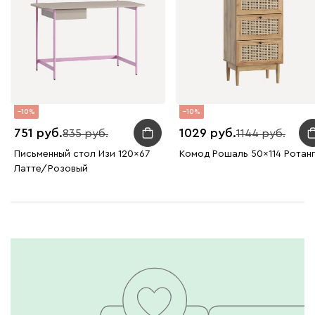
10
10
751
1029
835
1144
Письменный стол Изи 120x67
Комод Рошаль 50x114 Ротан
Латте/Розовый