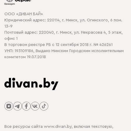
Карта сайта
Договор оферты
ООО «ДИВАН БАЙ»
Политика конфиденциальности
Юридический адрес: 220114, г. Минск, ул. Огинского, 6 пом.
Политика в отношении обработки cookie
13-9
Почтовый адрес: 220040, г. Минск, ул. Некрасова 4, 5 этаж,
офис 1
В торговом реестре РБ с 12 сентября 2018 г. № 426261
УНП: 193109186, Выдано Минским Городским исполнительным
комитетом 19.07.2018
Все ресурсы сайта www.divan.by, включая текстовую,