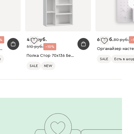
458
67
80
510
10
ьная лампа Машрум-2 Черный
Полка Стор 70x136 Белый
е
SALE
Есть в шоу
SALE
NEW