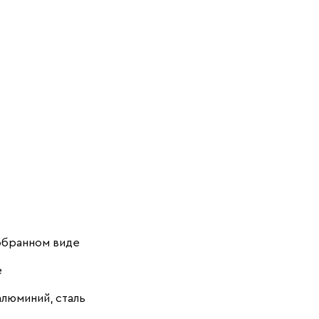
обранном виде
е
алюминий, сталь