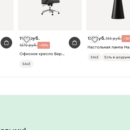
1144
139
155
10
1272
10
Настол
Офисное кресло Вернер Букле Темно-Серый/xром
SALE
Есть в шоурум
SALE