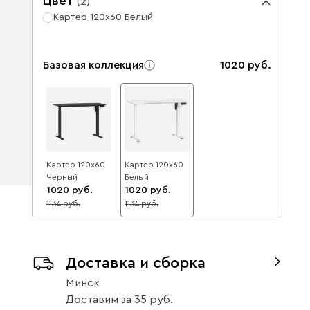
Цвет
(
2
)
Картер 120x60 Белый
Базовая коллекция
1020
Картер 120x60
Картер 120x60
Черный
Белый
1020
1020
1134
1134
10
10
Доставка и сборка
Минск
Доставим
за
35