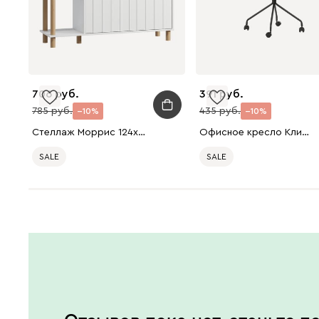
706
391
785
435
10
10
Стеллаж Моррис 124x89 Белый
Офисное кресло Клип Экокожа Серый/Черный
SALE
SALE